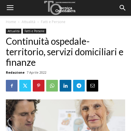
Home
Attualità
Fatti e Persone
Attualità
Fatti e Persone
Continuità ospedale-
territorio, servizi domiciliari e
finanze
Redazione
7 Aprile 2022