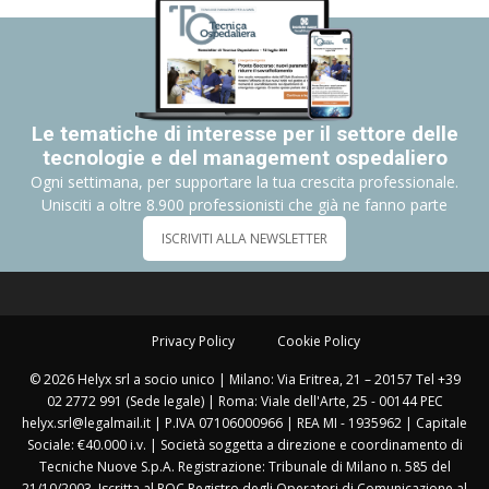
Le tematiche di interesse per il settore delle
tecnologie e del management ospedaliero
Ogni settimana, per supportare la tua crescita professionale.
Unisciti a oltre 8.900 professionisti che già ne fanno parte
ISCRIVITI ALLA NEWSLETTER
Privacy Policy
Cookie Policy
© 2026 Helyx srl a socio unico | Milano: Via Eritrea, 21 – 20157 Tel +39
02 2772 991 (Sede legale) | Roma: Viale dell'Arte, 25 - 00144 PEC
helyx.srl@legalmail.it | P.IVA 07106000966 | REA MI - 1935962 | Capitale
Sociale: €40.000 i.v. | Società soggetta a direzione e coordinamento di
Tecniche Nuove S.p.A. Registrazione: Tribunale di Milano n. 585 del
21/10/2003. Iscritta al ROC Registro degli Operatori di Comunicazione al