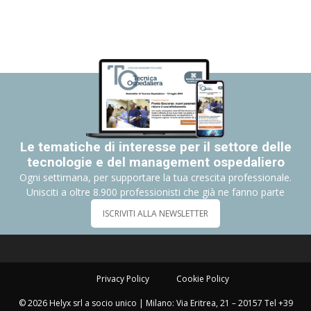
Le tematiche di interesse per il settore delle
tecnologie e del management ospedaliero
Ogni settimana, per supportare la tua crescita professionale.
Unisciti a oltre 8.900 professionisti che già ne fanno parte
ISCRIVITI ALLA NEWSLETTER
Privacy Policy
Cookie Policy
© 2026 Helyx srl a socio unico | Milano: Via Eritrea, 21 – 20157 Tel +39