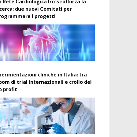
a Rete Cardiologica Irccs rafforza la
icerca: due nuovi Comitati per
rogrammare i progetti
perimentazioni cliniche in Italia: tra
oom di trial internazionali e crollo del
o profit