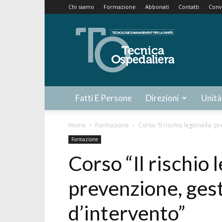
Chi siamo
Formazione
Abbonati
Contatti
Conv
Tecnica
Ospedaliera
Fatti E Persone
Direzioni
Unità
Home
Formazione
Corso “Il rischio legionella: p
Formazione
Corso “Il rischio 
prevenzione, gest
d’intervento”