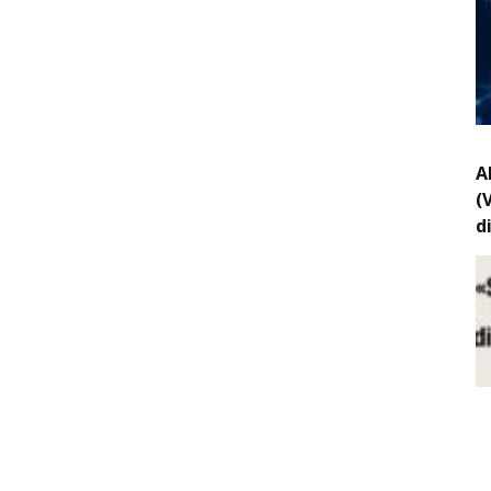
A
(
d