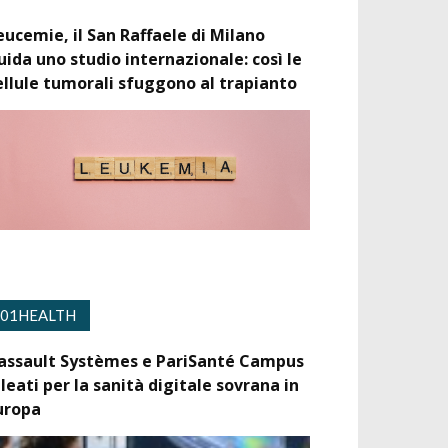
eucemie, il San Raffaele di Milano
uida uno studio internazionale: così le
ellule tumorali sfuggono al trapianto
01HEALTH
assault Systèmes e PariSanté Campus
lleati per la sanità digitale sovrana in
uropa