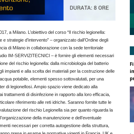
, a Milano. L’obiettivo del corso “Il rischio legionella:
 e strategie d’intervento” – organizzato dall’Ordine degli
cia di Milano in collaborazione con la sede territoriale
udio IM-SERVIZITECNICI – è fornire gli elementi necessari
F
one del rischio legionella: dalla microbiologia del batterio
i
li impianti e alla scelta dei materiali per la costruzione delle
p
l’acqua potabile, elementi spesso sottovalutati, per una
er di legionellosi. Ampio spazio viene dedicato alla
trattamenti di disinfezione in rapporto alla loro efficacia,
icolare riferimento alle reti idriche. Saranno fornite tutte le
alutazione del rischio Legionella sia per quanto riguarda la
ll’organizzazione della manutenzione e dell’eventuale
lementi necessari per corretta autogestione della struttura,
Saranno prese in esame le normative vigenti in Francia, UK e