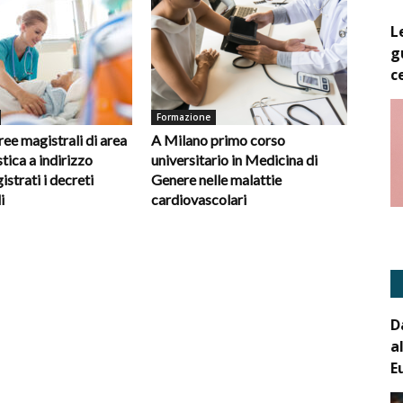
L
g
c
Formazione
ee magistrali di area
A Milano primo corso
tica a indirizzo
universitario in Medicina di
gistrati i decreti
Genere nelle malattie
i
cardiovascolari
D
a
E