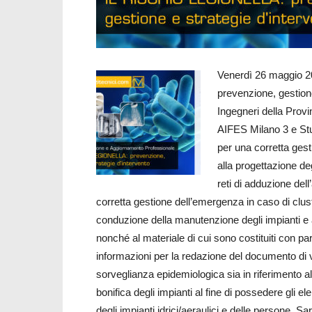
Venerdì 26 maggio 2017
prevenzione, gestione
Ingegneri della Provin
AIFES Milano 3 e St
per una corretta gesti
alla progettazione deg
reti di adduzione del
corretta gestione dell’emergenza in caso di clust
conduzione della manutenzione degli impianti e ai 
nonché al materiale di cui sono costituiti con part
informazioni per la redazione del documento di v
sorveglianza epidemiologica sia in riferimento a
bonifica degli impianti al fine di possedere gli e
degli impianti idrici/aeraulici e delle persone. 