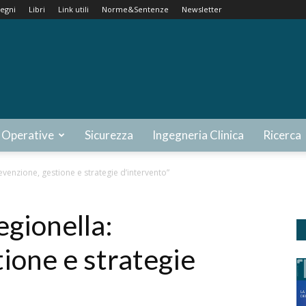
egni
Libri
Link utili
Norme&Sentenze
Newsletter
 Operative
Sicurezza
Ingegneria Clinica
Ricerca
revenzione, gestione e strategie d’intervento”
legionella:
ione e strategie