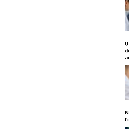
U
d
a
N
l