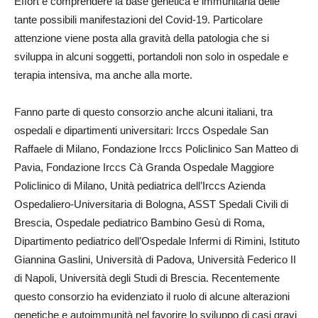
Effort è comprendere la base genetica e immunitaria delle
tante possibili manifestazioni del Covid-19. Particolare
attenzione viene posta alla gravità della patologia che si
sviluppa in alcuni soggetti, portandoli non solo in ospedale e
terapia intensiva, ma anche alla morte.
Fanno parte di questo consorzio anche alcuni italiani, tra
ospedali e dipartimenti universitari: Irccs Ospedale San
Raffaele di Milano, Fondazione Irccs Policlinico San Matteo di
Pavia, Fondazione Irccs Cà Granda Ospedale Maggiore
Policlinico di Milano, Unità pediatrica dell’Irccs Azienda
Ospedaliero-Universitaria di Bologna, ASST Spedali Civili di
Brescia, Ospedale pediatrico Bambino Gesù di Roma,
Dipartimento pediatrico dell’Ospedale Infermi di Rimini, Istituto
Giannina Gaslini, Università di Padova, Università Federico II
di Napoli, Università degli Studi di Brescia. Recentemente
questo consorzio ha evidenziato il ruolo di alcune alterazioni
genetiche e autoimmunità nel favorire lo sviluppo di casi gravi