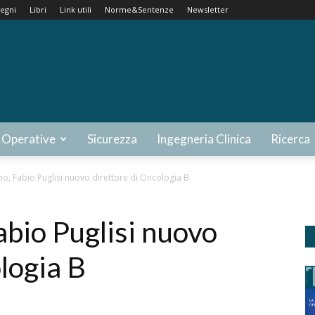
egni
Libri
Link utili
Norme&Sentenze
Newsletter
 Operative
Sicurezza
Ingegneria Clinica
Ricerca
o, Fabio Puglisi nuovo direttore di Oncologia B
bio Puglisi nuovo
logia B