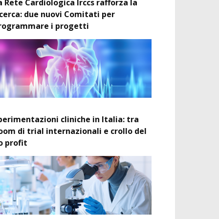
a Rete Cardiologica Irccs rafforza la
icerca: due nuovi Comitati per
rogrammare i progetti
perimentazioni cliniche in Italia: tra
oom di trial internazionali e crollo del
o profit