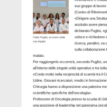
suo gruppo di lavoro
(Centro di Riferimen
«Dirigere una Strutt
anzitutto avere piena
dichiarato Puglisi, «
veloce e richiedono di
Fabio Puglisi, al centro della
sua équipe
ricerca, peraltro, va 
sulla collaborazione t
malato.
Per raggiungerlo occorrerà, secondo Puglisi, una 
all’interno delle singole unità operative e tra istitu
«Credo molto nella reciprocità di scambi tra il C
Udine. Giovani ricercatori, medici in formazione 
Chirurgia hanno a disposizione una palestra metaf
scientifiche specifiche dell’oncologia».
Professore di Oncologia presso la scuola di Udine
una posizione di leadership nel panorama oncol