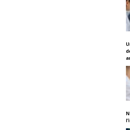
U
d
a
N
l