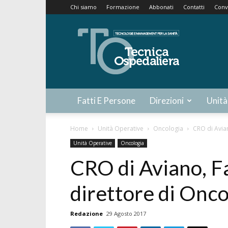
Chi siamo
Formazione
Abbonati
Contatti
Conv
Tecnica
Ospedaliera
Fatti E Persone
Direzioni
Unità
Home
Unità Operative
Oncologia
CRO di Avian
Unità Operative
Oncologia
CRO di Aviano, Fa
direttore di Onco
Redazione
29 Agosto 2017