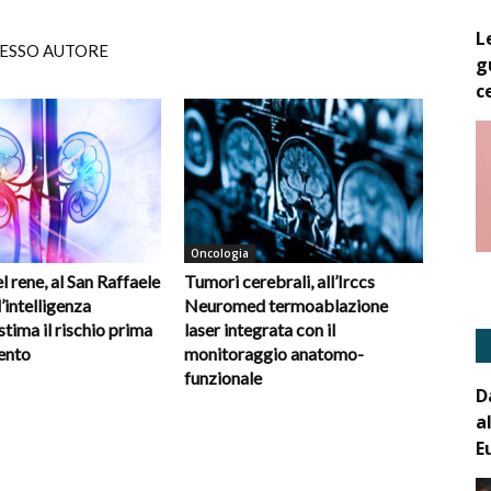
L
TESSO AUTORE
g
c
Oncologia
 rene, al San Raffaele
Tumori cerebrali, all’Irccs
’intelligenza
Neuromed termoablazione
 stima il rischio prima
laser integrata con il
vento
monitoraggio anatomo-
funzionale
D
a
E