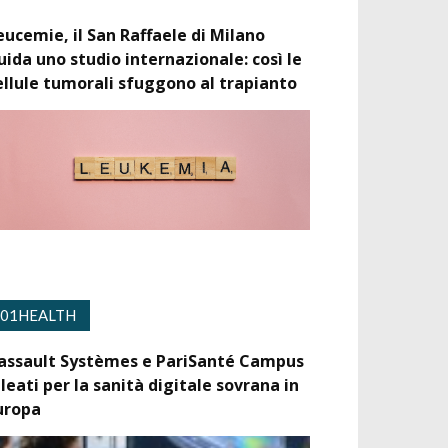
eucemie, il San Raffaele di Milano
uida uno studio internazionale: così le
ellule tumorali sfuggono al trapianto
01HEALTH
assault Systèmes e PariSanté Campus
lleati per la sanità digitale sovrana in
uropa