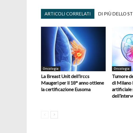
ARTICOLI CORRELATI
DI PIÙ DELLO S
Oncologia
Oncologia
La Breast Unit dell’Irccs
Tumore del
Maugeri per il 18° anno ottiene
di Milano l
la certificazione Eusoma
artificiale
dell’inter