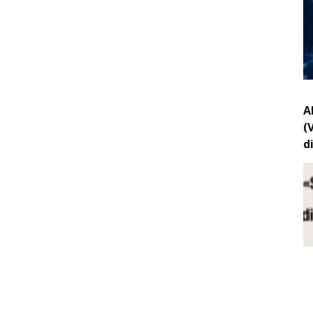
A
(
d