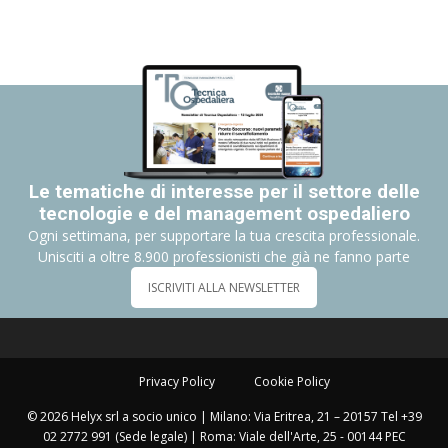
Le tematiche di interesse per il settore delle
tecnologie e del management ospedaliero
Ogni settimana, per supportare la tua crescita professionale.
Unisciti a oltre 8.900 professionisti che già ne fanno parte
ISCRIVITI ALLA NEWSLETTER
Privacy Policy
Cookie Policy
© 2026 Helyx srl a socio unico | Milano: Via Eritrea, 21 – 20157 Tel +39
02 2772 991 (Sede legale) | Roma: Viale dell'Arte, 25 - 00144 PEC