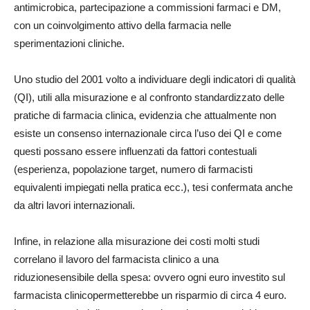
antimicrobica
, partecipazione a commissioni f
a
rm
a
ci e DM,
con un coinvolgimento attivo della
farm
a
cia nelle
sperimentazioni cliniche.
Uno studio d
el 2001
volto a
indi
vid
uare
degli
indicatori di qualità
(QI)
,
utili alla misurazione e al
confronto standardizzato delle
pratiche di farm
a
cia clinica
,
evidenzia che attualm
e
nte
non
esiste un consenso int
ern
azionale
circa
l’uso dei QI
e come
questi possano essere influenzati da
fattori
contestuali
(
esperienza, popolazione target,
numero di farm
a
cisti
equivalenti impiegati nella pratica
ecc.
)
, t
esi confermata
anche
da altri lavori internazionali.
Infine, in
relazione alla misurazione dei costi molti studi
correlano il lavoro del farm
a
cista clinico a una
ri
duzione
sensibile della spesa
: ovvero ogni euro investito sul
farm
a
cist
a
clinico
permetterebbe un risparmio di circa
4 euro
.