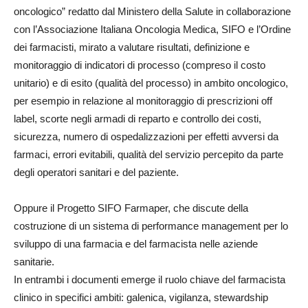
oncologico
”
redatto
dal
Mi
niste
r
o della Salute in collabor
a
zione
con l’
Associazione Italiana Oncologia Medica
, SIFO e
l’
Ordine
dei farm
a
cisti
, mirato a valutare
risultati, definizione e
monitoraggio di indicatori di processo (
compreso il
costo
unitario) e di esito (qualità del processo
) in ambito oncologico,
per esempio in relazione al
monitoraggio di prescrizioni off
label, scorte negli armadi di reparto e controllo dei costi,
sicurezza
, numero di
ospedalizzaz
i
oni per effett
i
avversi da
farmaci, errori evita
bili, q
ualità del serv
i
zio percepito da parte
degli operatori sanitari e del p
a
ziente
.
Oppure il
Progetto SIFO
Fa
r
maper,
che discute del
la
costruzione di un sistema di perform
a
nce management per lo
sviluppo di una fa
r
maci
a
e del farm
a
cista nelle aziende
sanitarie
.
In entrambi i documenti
emerge il ruolo chiave del farmacista
clinico
in specifici ambiti:
galenica, vigilanza
,
stew
a
rdship