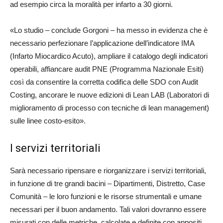
ad ese
m
pio
circa
la
moralità
per
infarto a 30
giorni
.
«
L
o studio
– conclude Gorgoni –
ha messo in evidenza che è
necess
a
rio perfezionare l’applicazione dell’indicatore IMA
(Infarto Miocardico Acuto)
, ampliare il catalogo degli indicatori
operabili, affianc
a
r
e
audit PNE
(Programma Nazionale Esiti)
così da
c
o
nsentire la corretta codifica
delle
SDO con Audit
Costi
ng
, ancorare le nuove edizioni di Lean LAB (Laboratori di
miglioramento di processo con tecniche di
lean
managem
e
nt)
su
lle
linee costo-esito
»
.
I servizi territoriali
Sarà necessario ripensare e riorganizzare i servizi territoriali,
in funzione di tre grandi bacini – Dipartimenti, Distretto, Case
Comunità – le loro funzioni e le risorse strumentali e umane
necessari per il buon andamento. Tali valori dovranno essere
misurati con delle metriche, calcolate e definite con appositi