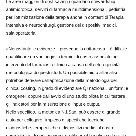
Le aree maggiori di cost
saving
riguardano
stewardship
antimicr
o
bica,
servizi di farmacia multidimensionali, pediatri
a
per l’
ottimizza
zione della
terapia anche in
contesti di T
erapia
I
ntensiva e
n
eurochiru
r
gi
,
gestione dei dispositivi medici,
sal
a
operatori
a.
«
N
onostante le evidenze
– prosegue la dottoressa –
è difficile
quantificare un vantaggio in termini d
i costo
associato
a
gli
int
er
venti del farm
a
cista clinico a causa della
eterogen
eità
metodologica
di questi studi
. Un possibile aiuto all’analisi
potrebbe derivare dall’applicazione della
metodologia del
clinical c
osting
, in grado di
evidenziare
QI
nazionali
,
uniformi e
omogenei
, o
ppure dal
l’avvio di uno studio pilota in cui testare
gli indicatori per la misurazione di input e output
.
Nello specifico, l
a metodica
N
.
I
.
S
an
.
può ess
e
re di grande
aiuto per collegare l’impiego di specifiche tecniche
diagnostiche, terapeutiche e dispositivi medici al costo
comple
s
sivo di ogni ricovero
,
qualificare il bene
fi
cio e la reale