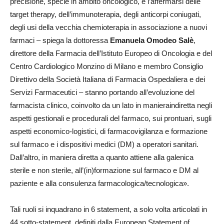
preci
si
one
, specie i
n ambito oncologico
,
e l’affermarsi
delle
target therapy
, dell’
immunoterapia,
degli
anticorpi coniugati,
degli
usi della vecchia chemioterapia
in associazione
a nuovi
farm
a
ci
– spiega la dottoressa
Emanuela Omodeo
Salè
,
direttore
della
Farmacia dell’
Istituto Europeo di Oncologia e del
Centro Cardiologico Monzino di Milano
e membro Consiglio
Direttivo della
Società Italiana di Farmacia Ospedaliera e dei
Servizi Farmaceutici –
stanno portando all’
evoluzione del
f
arma
cista clinico
, coinvolto
da un lato
in maniera
indi
retta negli
aspetti
gestionali
e
procedurali
del farmaco
, sui prontu
a
ri,
sugli
aspetti
economico-logistic
i,
di
farm
a
covigilanza
e
fo
rm
azione
su
l
far
m
aco e
i dispositivi medici (
DM
)
a operatori sanitari
.
Dall’altro,
in maniera
dirett
a
a
quanto
attiene al
la
galenica
sterile e non sterile,
al
l’(
in
)
formazione su
l
far
m
aco e DM al
p
a
ziente
e
al
la
consulenza farmacologica/tecnologica
»
.
Tali ruoli si inquadrano
in 6
statement
, a solo volta articolati in
44 sotto-
statement
, definiti dall
a
European
Statement of