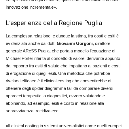
innovazione incrementale
»
.
L’esperienza della Regione Puglia
La complessa relazione, e dunque la stima, fra costi e esiti è
evidenziata anche dal dott.
Giovanni Gorgoni
, direttore
generale
AReSS
Puglia
, che porta a modello l’e
qu
a
zione di
Michael
P
orter
riferita al concetto di
valor
e, derivante appunto
dal
ra
p
porto fra esiti di salute che impattano ai p
az
ienti e costi
di erogazione di quegli esiti
.
Una metodica che potrebbe
rivelarsi efficace è il
clinica
l c
osting
che consentirebbe di
ottenere
degli spider diagram
m
a
tali da comparare
diversi
approcci ter
a
peutici o diag
no
stici
, o
vvero valutando e
abbinando, ad esempio,
esiti e costo
in relazione alla
sopravvivenza, recidiva
ecc.
«
Il clinical
costi
ng
in sistemi universalistici come quelli europe
i