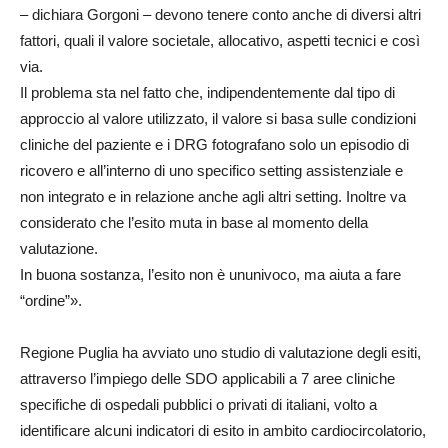
– dichiara Gorgoni –
devono tenere conto anche di
diversi
altri
fattori
, quali
il
valore
societale
, allocati
v
o, aspetti tecnici e così
via.
Il probl
em
a
sta nel fatto che
,
indipendentemente dal tipo di
approccio al valore utilizza
to,
il valore
si
basa sulle condi
zi
oni
cliniche
del paziente
e i DRG fotog
r
afano solo un episodio
di
ri
c
overo e all’int
er
no
di uno specifico
setting assi
s
tenzial
e e
non integrato
e in relazione anche
a
gli altri setting.
Inoltre va
considerato che
l’esito
muta
in base
al momento della
valutazione.
In buona sostanza,
l’esito non è un
un
iv
oc
o,
ma aiuta a fare
“ordine”
»
.
Regione Pu
g
lia ha av
v
iato uno studio
di valutazione
degli esiti
,
attraverso l’impiego delle
SDO
applicabili
a
7 aree cliniche
specifiche
di ospedal
i
p
u
bblic
i
o privat
i
di italian
i, volto a
identifica
re
alcuni indicatori di esito
in
ambito cardiocircolatori
o
,