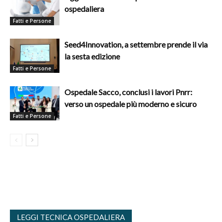
ospedaliera
Fatti e Persone
Seed4Innovation, a settembre prende il via
la sesta edizione
Fatti e Persone
Ospedale Sacco, conclusi i lavori Pnrr:
verso un ospedale più moderno e sicuro
Fatti e Persone
LEGGI TECNICA OSPEDALIERA