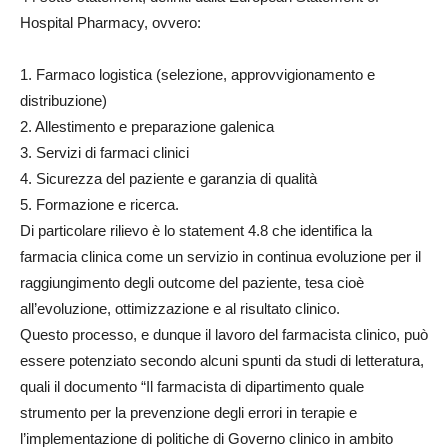
Hospital
P
harmacy
, ovvero:
1.
Farmaco logistica (selezione, approvvigionamento e
distribuzione)
2.
Allestimento e preparazione galenica
3.
Servizi di farm
a
ci clinic
i
4.
Sicurezza del paziente e garanzia di qualità
5.
Formazione e ricerca.
Di particolare rilievo è lo
sta
t
ement
4.8
che identifica la
farmacia clinica
come un
serv
i
zio in continua evoluzione per il
raggiungimento degli
outcome
del paziente
,
tesa cioè
all’
evoluzione, ottimizzaz
io
ne
e al
risultato clinic
o
.
Questo processo
,
e
dunque i
l lavoro del fa
r
macista clinico
,
pu
ò
essere potenziato
secondo
alcuni spunti
da studi di
lett
era
tura
,
quali i
l
doc
u
mento
“
Il farm
a
cista di dipartimento quale
strumento per la prevenzione degli errori in terapie e
l’implementazione di pol
i
tiche di Governo clinico in ambito