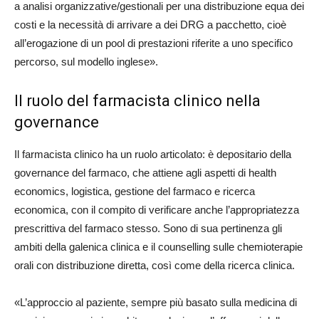
a analisi organizzative/gestionali per una distribuzione equa dei
costi e la necessità di arrivare a dei DRG a pacchetto, cioè
all’erogazione di un pool di prestazioni riferite a uno specifico
percorso, sul modello inglese».
Il ruolo del farmacista clinico nella
governance
Il
farmacista c
linico ha un ruolo articolato:
è depositario della
governance del farm
a
co
,
che attiene agli
aspetti di
health
economics
, logistica, gestione del farmaco
e r
icerca
economica
, con il compito di
verifica
re anche l’
appropriatezza
prescrittiva
del farm
a
co stesso
. Sono di sua pertinenza gli
ambiti della
galenica clinica
e il
counselling
sulle
chemioterapie
orali con distribuzione diretta
,
così come della
ricerca clinica
.
«
L’approccio al paziente, sempre più basato
sulla medicina di