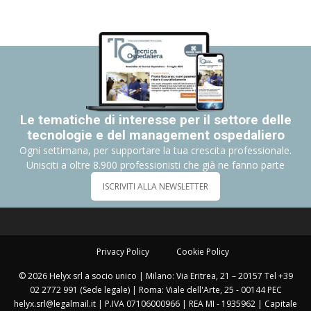
Le tematiche di interesse per il settore delle
tecnologie e del management ospedaliero
Ogni settimana, per supportare la tua crescita professionale.
Unisciti a oltre 8.900 professionisti che già ne fanno parte
ISCRIVITI ALLA NEWSLETTER
Privacy Policy
Cookie Policy
© 2026 Helyx srl a socio unico | Milano: Via Eritrea, 21 – 20157 Tel +39
02 2772 991 (Sede legale) | Roma: Viale dell'Arte, 25 - 00144 PEC
helyx.srl@legalmail.it | P.IVA 07106000966 | REA MI - 1935962 | Capitale