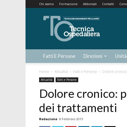
Chi siamo
Formazione
Abbonati
Contatti
Conv
Tecnica
Ospedaliera
Fatti E Persone
Direzioni
Unità
Home
Attualità
Fatti e Persone
Dolore cronico:
Attualità
Fatti e Persone
Dolore cronico: p
dei trattamenti
Redazione
8 Febbraio 2013