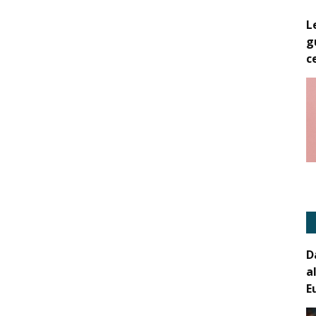
L
g
c
D
a
E