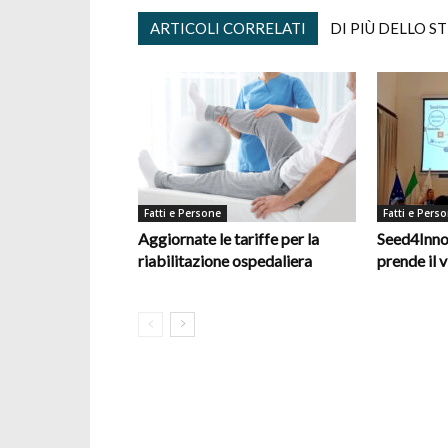
ARTICOLI CORRELATI
DI PIÙ DELLO S
Fatti e Persone
Fatti e Pers
Aggiornate le tariffe per la
Seed4Inno
riabilitazione ospedaliera
prende il v