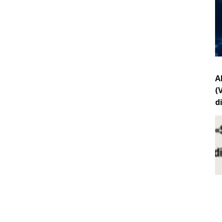
A
(
d