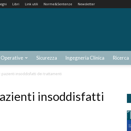
egni
Libri
Link utili
Norme&Sentenze
Newsletter
 Operative
Sicurezza
Ingegneria Clinica
Ricerca
 pazienti insoddisfatti dei trattamenti
azienti insoddisfatti