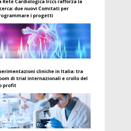
a Rete Cardiologica Irccs rafforza la
icerca: due nuovi Comitati per
rogrammare i progetti
perimentazioni cliniche in Italia: tra
oom di trial internazionali e crollo del
o profit