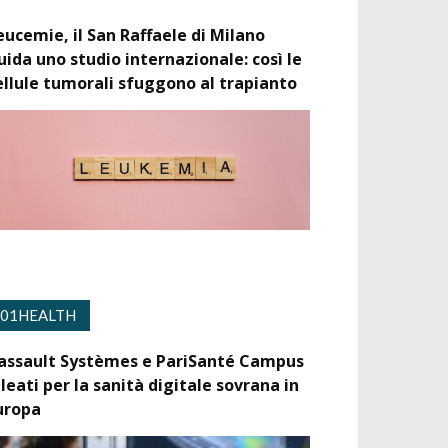
eucemie, il San Raffaele di Milano
uida uno studio internazionale: così le
ellule tumorali sfuggono al trapianto
01HEALTH
assault Systèmes e PariSanté Campus
lleati per la sanità digitale sovrana in
uropa