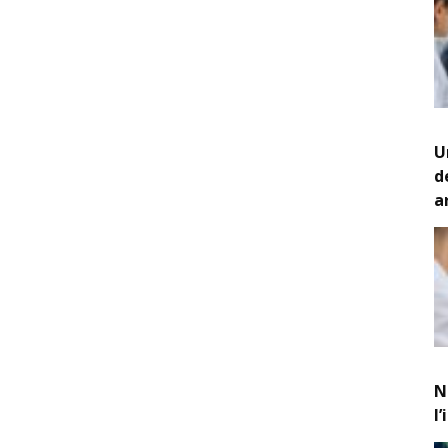
U
d
a
N
l