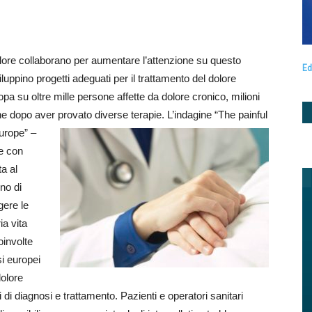
dolore collaborano per aumentare l’attenzione su questo
Ed
uppino progetti adeguati per il trattamento del dolore
 su oltre mille persone affette da dolore cronico, milioni
che dopo aver provato diverse terapie.
L’indagine “The painful
urope” –
ne con
ta al
ono di
gere le
ia vita
oinvolte
si europei
dolore
 di diagnosi e trattamento. Pazienti e operatori sanitari