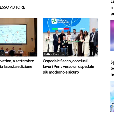
L
r
TESSO AUTORE
p
one
Fatti e Persone
vation, a settembre
Ospedale Sacco, conclusi i
S
ia la sesta edizione
lavori Pnrr: verso un ospedale
b
più moderno e sicuro
n