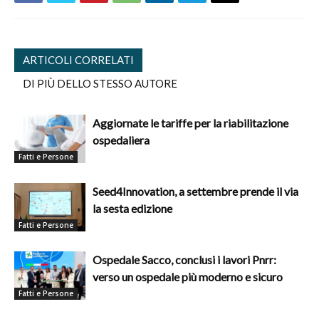
ARTICOLI CORRELATI
DI PIÙ DELLO STESSO AUTORE
Aggiornate le tariffe per la riabilitazione
ospedaliera
Fatti e Persone
Seed4Innovation, a settembre prende il via
la sesta edizione
Fatti e Persone
Ospedale Sacco, conclusi i lavori Pnrr:
verso un ospedale più moderno e sicuro
Fatti e Persone