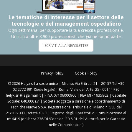
Le tematiche di interesse per il settore delle
tecnologie e del management ospedaliero
Ogni settimana, per supportare la tua crescita professionale.
Unisciti a oltre 8.900 professionisti che già ne fanno parte
ISCRIVITI ALLA NEWSLETTER
Privacy Policy
Cookie Policy
© 2026 Helyx srl a socio unico | Milano: Via Eritrea, 21 – 20157 Tel +39
02 2772 991 (Sede legale) | Roma: Viale dell'Arte, 25 - 00144 PEC
helyx.srl@legalmail.it | P.IVA 07106000966 | REA MI - 1935962 | Capitale
Sociale: €40.000 i.v. | Società soggetta a direzione e coordinamento di
Tecniche Nuove S.p.A. Registrazione: Tribunale di Milano n. 585 del
21/10/2003. Iscritta al ROC Registro degli Operatori di Comunicazione al
n° 6419 (delibera 236/01/Cons del 30.6.01 dell’Autorità per le Garanzie
nelle Comunicazioni)