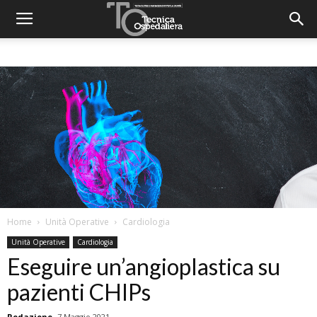
Home
Unità Operative
Cardiologia
Unità Operative
Cardiologia
Eseguire un’angioplastica su
pazienti CHIPs
Redazione
7 Maggio 2021