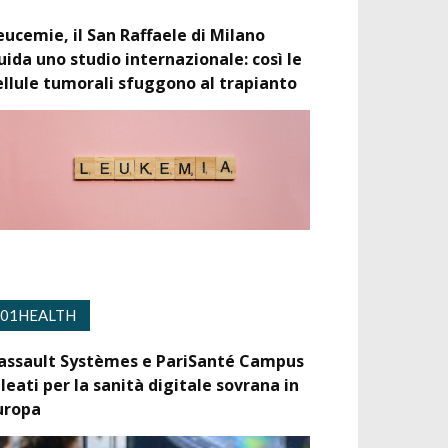
eucemie, il San Raffaele di Milano
uida uno studio internazionale: così le
ellule tumorali sfuggono al trapianto
01HEALTH
assault Systèmes e PariSanté Campus
lleati per la sanità digitale sovrana in
uropa