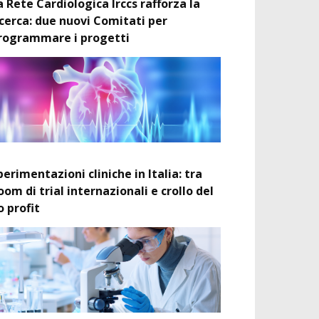
a Rete Cardiologica Irccs rafforza la
icerca: due nuovi Comitati per
rogrammare i progetti
perimentazioni cliniche in Italia: tra
oom di trial internazionali e crollo del
o profit