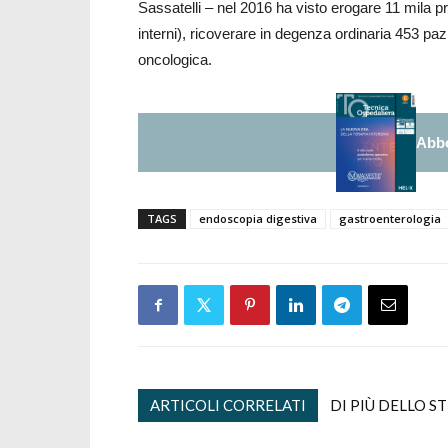
Sassatelli – nel 2016 ha visto erogare 11 mila pre
interni), ricoverare in degenza ordinaria 453 pazi
oncologica.
Abbo
TAGS
endoscopia digestiva
gastroenterologia
ARTICOLI CORRELATI
DI PIÙ DELLO S