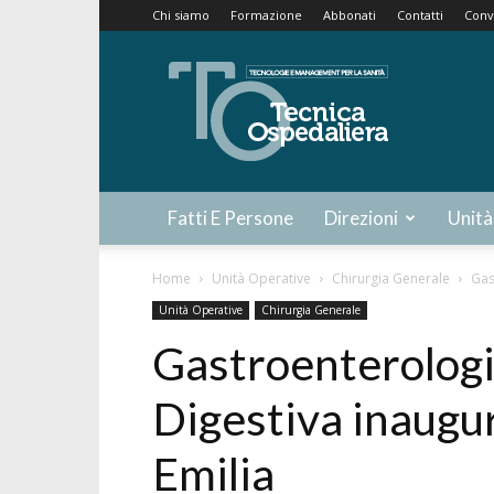
Chi siamo
Formazione
Abbonati
Contatti
Conv
Tecnica
Ospedaliera
Fatti E Persone
Direzioni
Unità
Home
Unità Operative
Chirurgia Generale
Gas
Unità Operative
Chirurgia Generale
Gastroenterologi
Digestiva inaugu
Emilia