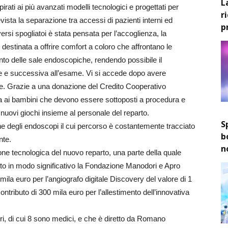
L
pirati ai più avanzati modelli tecnologici e progettati per
r
revista la separazione tra accessi di pazienti interni ed
p
ersi spogliatoi è stata pensata per l’accoglienza, la
 destinata a offrire comfort a coloro che affrontano le
nto delle sale endoscopiche, rendendo possibile il
te e successiva all’esame. Vi si accede dopo avere
ne. Grazie a una donazione del Credito Cooperativo
ata ai bambini che devono essere sottoposti a procedura e
nuovi giochi insieme al personale del reparto.
S
one degli endoscopi il cui percorso è costantemente tracciato
b
nte.
n
ione tecnologica del nuovo reparto, una parte della quale
to in modo significativo la Fondazione Manodori e Apro
la euro per l’angiografo digitale Discovery del valore di 1
contributo di 300 mila euro per l’allestimento dell’innovativa
tori, di cui 8 sono medici, e che è diretto da Romano