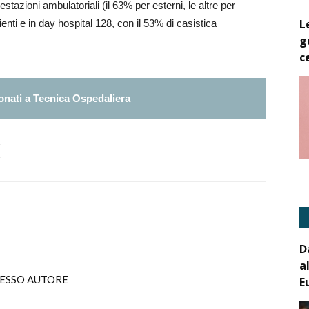
stazioni ambulatoriali (il 63% per esterni, le altre per
L
enti e in day hospital 128, con il 53% di casistica
g
c
nati a Tecnica Ospedaliera
D
a
TESSO AUTORE
E