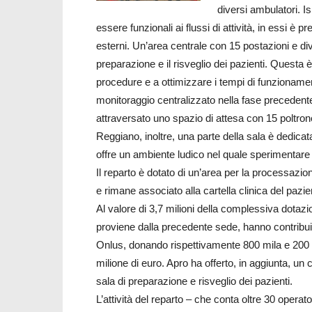
diversi ambulatori. Is
essere funzionali ai flussi di attività, in essi è p
esterni. Un’area centrale con 15 postazioni e div
preparazione e il risveglio dei pazienti. Questa è
procedure e a ottimizzare i tempi di funzioname
monitoraggio centralizzato nella fase preceden
attraversato uno spazio di attesa con 15 poltro
Reggiano, inoltre, una parte della sala è dedic
offre un ambiente ludico nel quale sperimentare 
Il reparto è dotato di un’area per la processazi
e rimane associato alla cartella clinica del pazie
Al valore di 3,7 milioni della complessiva dotaz
proviene dalla precedente sede, hanno contribui
Onlus, donando rispettivamente 800 mila e 200 mi
milione di euro. Apro ha offerto, in aggiunta, un 
sala di preparazione e risveglio dei pazienti.
L’attività del reparto – che conta oltre 30 opera