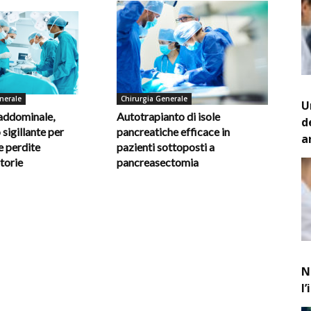
nerale
Chirurgia Generale
U
 addominale,
Autotrapianto di isole
d
 sigillante per
pancreatiche efficace in
a
e perdite
pazienti sottoposti a
torie
pancreasectomia
N
l