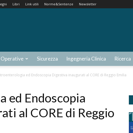
egni
Libri
Link utili
Norme&Sentenze
Newsletter
 Operative
Sicurezza
Ingegneria Clinica
Ricerca
troenterologia ed Endoscopia Digestiva inaugurati al CORE di Reggio Emilia
a ed Endoscopia
rati al CORE di Reggio