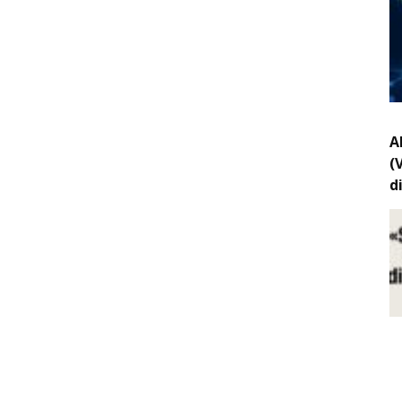
A
(
d