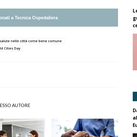
L
g
nati a Tecnica Ospedaliera
c
a salute nelle città come bene comune
ld Cities Day
TESSO AUTORE
D
a
E