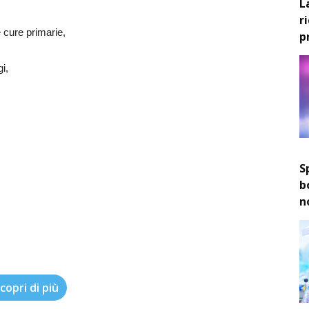
L
r
e cure primarie,
p
gi,
S
b
n
copri di più