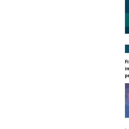
F
i
p