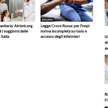
Attualità
anitaria: Airbnb.org
Legge Croce Rossa: per Fnopi
 i soggiorni delle
norma incompleta su ruolo e
U
 Italia
accesso degli infermieri
d
a
N
l