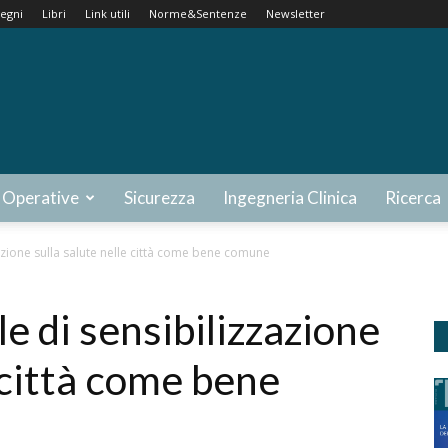
egni
Libri
Link utili
Norme&Sentenze
Newsletter
 Operative
Sicurezza
Ingegneria Clinica
Ricerca
azione sulla salute nelle città come bene comune
e di sensibilizzazione
e città come bene