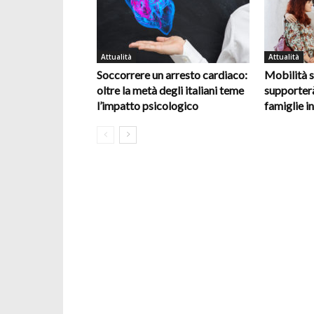
Attualità
Attualità
Soccorrere un arresto cardiaco:
Mobilità s
oltre la metà degli italiani teme
supporterà
l’impatto psicologico
famiglie in