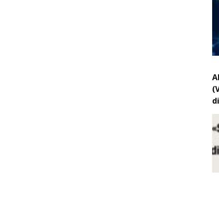
A
(
d