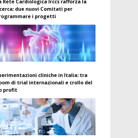
a Rete Cardiologica Irccs rafforza la
icerca: due nuovi Comitati per
rogrammare i progetti
perimentazioni cliniche in Italia: tra
oom di trial internazionali e crollo del
o profit