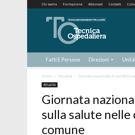
Chi siamo
Formazione
Abbonati
Contatti
Conv
Tecnica
Ospedaliera
Fatti E Persone
Direzioni
Unità
Home
Attualità
Giornata nazionale di sensibilizz
Attualità
Giornata nazional
sulla salute nell
comune