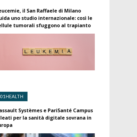
eucemie, il San Raffaele di Milano
uida uno studio internazionale: così le
ellule tumorali sfuggono al trapianto
01HEALTH
assault Systèmes e PariSanté Campus
lleati per la sanità digitale sovrana in
uropa