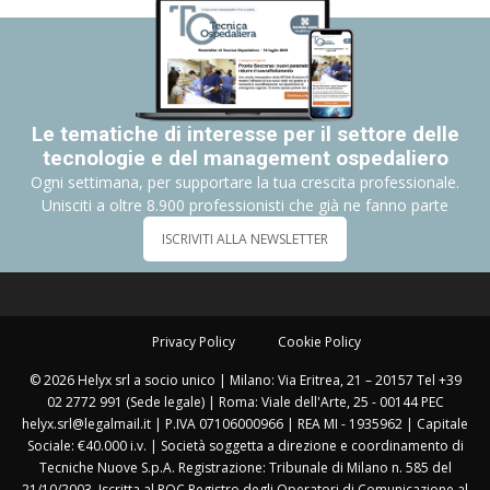
Le tematiche di interesse per il settore delle
tecnologie e del management ospedaliero
Ogni settimana, per supportare la tua crescita professionale.
Unisciti a oltre 8.900 professionisti che già ne fanno parte
ISCRIVITI ALLA NEWSLETTER
Privacy Policy
Cookie Policy
© 2026 Helyx srl a socio unico | Milano: Via Eritrea, 21 – 20157 Tel +39
02 2772 991 (Sede legale) | Roma: Viale dell'Arte, 25 - 00144 PEC
helyx.srl@legalmail.it | P.IVA 07106000966 | REA MI - 1935962 | Capitale
Sociale: €40.000 i.v. | Società soggetta a direzione e coordinamento di
Tecniche Nuove S.p.A. Registrazione: Tribunale di Milano n. 585 del
21/10/2003. Iscritta al ROC Registro degli Operatori di Comunicazione al