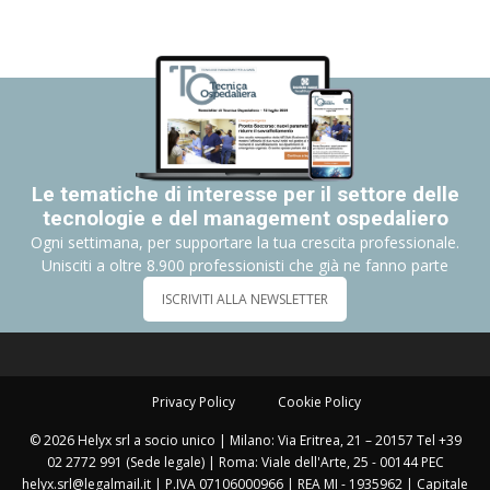
Le tematiche di interesse per il settore delle
tecnologie e del management ospedaliero
Ogni settimana, per supportare la tua crescita professionale.
Unisciti a oltre 8.900 professionisti che già ne fanno parte
ISCRIVITI ALLA NEWSLETTER
Privacy Policy
Cookie Policy
© 2026 Helyx srl a socio unico | Milano: Via Eritrea, 21 – 20157 Tel +39
02 2772 991 (Sede legale) | Roma: Viale dell'Arte, 25 - 00144 PEC
helyx.srl@legalmail.it | P.IVA 07106000966 | REA MI - 1935962 | Capitale