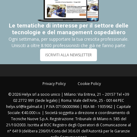
Le tematiche di interesse per il settore delle
tecnologie e del management ospedaliero
Ogni settimana, per supportare la tua crescita professionale.
Unisciti a oltre 8.900 professionisti che già ne fanno parte
ISCRIVITI ALLA NEWSLETTER
Privacy Policy
Cookie Policy
© 2026 Helyx srl a socio unico | Milano: Via Eritrea, 21 – 20157 Tel +39
02 2772 991 (Sede legale) | Roma: Viale dell'Arte, 25 - 00144 PEC
helyx.srl@legalmail.it | P.IVA 07106000966 | REA MI - 1935962 | Capitale
Sociale: €40.000 i.v. | Società soggetta a direzione e coordinamento di
Tecniche Nuove S.p.A. Registrazione: Tribunale di Milano n. 585 del
21/10/2003. Iscritta al ROC Registro degli Operatori di Comunicazione al
n° 6419 (delibera 236/01/Cons del 30.6.01 dell’Autorità per le Garanzie