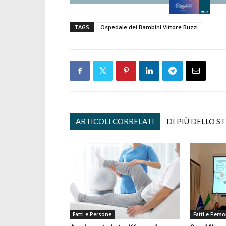
TAGS
Ospedale dei Bambini Vittore Buzzi
ARTICOLI CORRELATI
DI PIÙ DELLO S
Fatti e Persone
Fatti e Pers