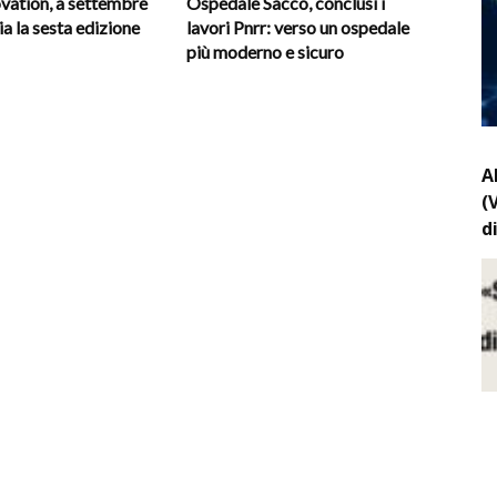
vation, a settembre
Ospedale Sacco, conclusi i
ia la sesta edizione
lavori Pnrr: verso un ospedale
più moderno e sicuro
A
(
d