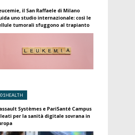
eucemie, il San Raffaele di Milano
uida uno studio internazionale: così le
ellule tumorali sfuggono al trapianto
01HEALTH
assault Systèmes e PariSanté Campus
lleati per la sanità digitale sovrana in
uropa