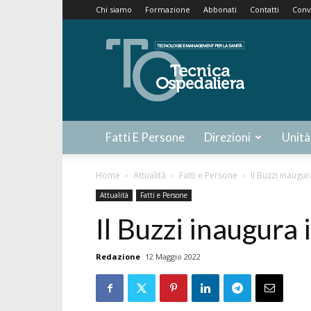
Chi siamo
Formazione
Abbonati
Contatti
Conv
Tecnica
Ospedaliera
Fatti E Persone
Direzioni
Unità
Home
Attualità
Fatti e Persone
Il Buzzi inaugura
Attualità
Fatti e Persone
Il Buzzi inaugura i
Redazione
12 Maggio 2022