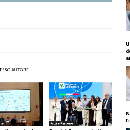
U
d
a
TESSO AUTORE
N
l
one
Fatti e Persone