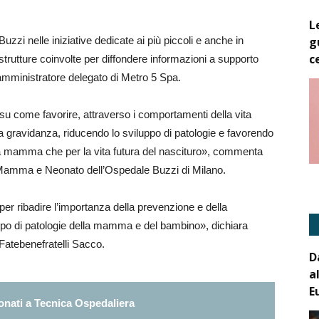
L
g
zzi nelle iniziative dedicate ai più piccoli e anche in
c
strutture coinvolte per diffondere informazioni a supporto
amministratore delegato di Metro 5 Spa.
i su come favorire, attraverso i comportamenti della vita
la gravidanza, riducendo lo sviluppo di patologie e favorendo
ra mamma che per la vita futura del nascituro», commenta
, Mamma e Neonato dell’Ospedale Buzzi di Milano.
per ribadire l’importanza della prevenzione e della
iluppo di patologie della mamma e del bambino», dichiara
Fatebenefratelli Sacco.
D
a
E
nati a Tecnica Ospedaliera