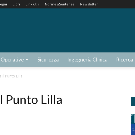
egni
Libri
Link utili
Norme&Sentenze
Newsletter
 Operative
Sicurezza
Ingegneria Clinica
Ricerca
 il Punto Lilla
l Punto Lilla