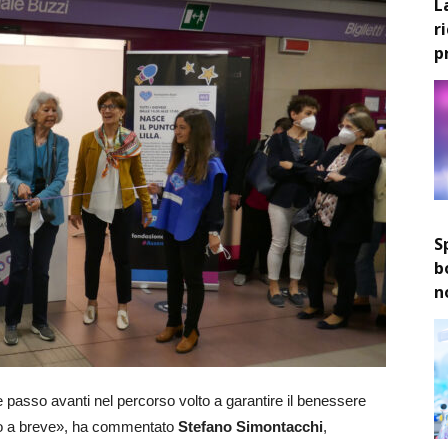
L
r
p
S
b
n
 passo avanti nel percorso volto a garantire il benessere
no a breve», ha commentato
Stefano Simontacchi
,