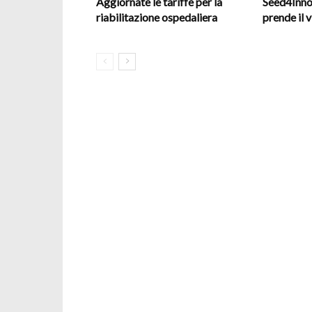
Aggiornate le tariffe per la
Seed4Inno
riabilitazione ospedaliera
prende il v