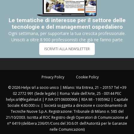
Le tematiche di interesse per il settore delle
tecnologie e del management ospedaliero
Ogni settimana, per supportare la tua crescita professionale.
Unisciti a oltre 8.900 professionisti che già ne fanno parte
ISCRIVITI ALLA NEWSLETTER
Privacy Policy
Cookie Policy
© 2026 Helyx srl a socio unico | Milano: Via Eritrea, 21 – 20157 Tel +39
02 2772 991 (Sede legale) | Roma: Viale dell'Arte, 25 - 00144 PEC
helyx.srl@legalmail.it | P.IVA 07106000966 | REA MI - 1935962 | Capitale
Sociale: €40.000 i.v. | Società soggetta a direzione e coordinamento di
Tecniche Nuove S.p.A. Registrazione: Tribunale di Milano n. 585 del
21/10/2003. Iscritta al ROC Registro degli Operatori di Comunicazione al
n° 6419 (delibera 236/01/Cons del 30.6.01 dell’Autorità per le Garanzie
nelle Comunicazioni)