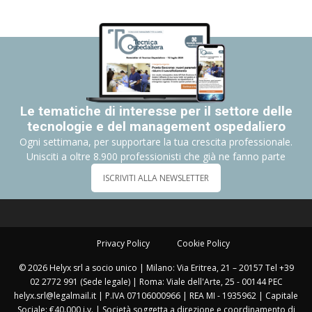
Le tematiche di interesse per il settore delle
tecnologie e del management ospedaliero
Ogni settimana, per supportare la tua crescita professionale.
Unisciti a oltre 8.900 professionisti che già ne fanno parte
ISCRIVITI ALLA NEWSLETTER
Privacy Policy
Cookie Policy
© 2026 Helyx srl a socio unico | Milano: Via Eritrea, 21 – 20157 Tel +39
02 2772 991 (Sede legale) | Roma: Viale dell'Arte, 25 - 00144 PEC
helyx.srl@legalmail.it | P.IVA 07106000966 | REA MI - 1935962 | Capitale
Sociale: €40.000 i.v. | Società soggetta a direzione e coordinamento di