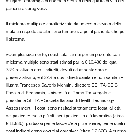
mitigare l’emorragia di risorse a scapito della qualità di vita dei
pazienti e caregiver».
Il mieloma multiplo è caratterizzato da un costo elevato della
malattia rispetto ad altri tipi di tumore sia per il paziente che per
il sistema.
«Complessivamente, i costi totali annui per un paziente con
mieloma multiplo sono stati stimati pari a € 10.438 dei quali il
78% relativo a costi indiretti, dovuti ad assenteismo e
presenzialismo, e il 22% a costi diretti sanitari e non sanitari –
illustra Francesco Saverio Mennini, direttore EEHTA-CEIS,
Facoltà di Economia, Università di Roma Tor Vergata e
presidente SIHTA – Società Italiana di Health Technology
Assessment – i costi sono risultati strettamente legati all’età
del paziente: molto più alti per i pazienti in età lavorativa (circa
€ 11.886), più bassi per le fasce d’età più anziane, per le quali i
costi indiretti erano dovuti al caregiver (circa € 2.628). A questo