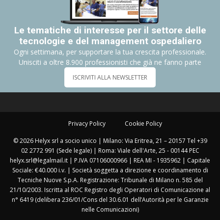
Le tematiche di interesse per il settore delle
tecnologie e del management ospedaliero
Ogni settimana, per supportare la tua crescita professionale.
Unisciti a oltre 8.900 professionisti che già ne fanno parte
ISCRIVITI ALLA NEWSLETTER
Privacy Policy
Cookie Policy
© 2026 Helyx srl a socio unico | Milano: Via Eritrea, 21 – 20157 Tel +39
02 2772 991 (Sede legale) | Roma: Viale dell'Arte, 25 - 00144 PEC
helyx.srl@legalmail.it | P.IVA 07106000966 | REA MI - 1935962 | Capitale
Sociale: €40.000 i.v. | Società soggetta a direzione e coordinamento di
Tecniche Nuove S.p.A. Registrazione: Tribunale di Milano n. 585 del
21/10/2003. Iscritta al ROC Registro degli Operatori di Comunicazione al
n° 6419 (delibera 236/01/Cons del 30.6.01 dell’Autorità per le Garanzie
nelle Comunicazioni)