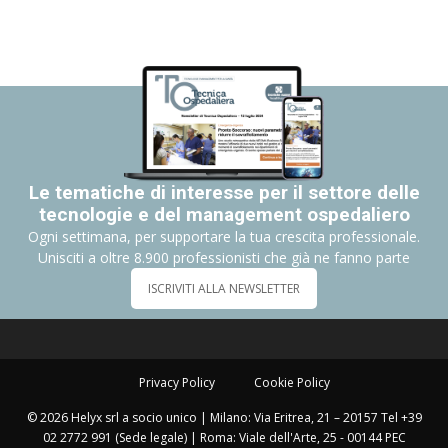
Le tematiche di interesse per il settore delle
tecnologie e del management ospedaliero
Ogni settimana, per supportare la tua crescita professionale.
Unisciti a oltre 8.900 professionisti che già ne fanno parte
ISCRIVITI ALLA NEWSLETTER
Privacy Policy
Cookie Policy
© 2026 Helyx srl a socio unico | Milano: Via Eritrea, 21 – 20157 Tel +39
02 2772 991 (Sede legale) | Roma: Viale dell'Arte, 25 - 00144 PEC