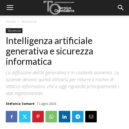
Home
Sicurezza
Sicurezza
Intelligenza artificiale
generativa e sicurezza
informatica
La diffusione dell’IA generativa è in costante aumento. Le
aziende devono quindi attivarsi per ridurre il rischio di
attacco informatico, che a oggi riguarda principalmente i
dati regolamentati
Stefania Somaré
7 Luglio 2026