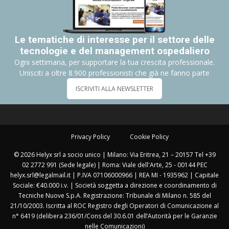
Le tematiche di interesse per il settore delle
tecnologie e del management ospedaliero
Ogni settimana, per supportare la tua crescita professionale.
Unisciti a oltre 8.900 professionisti che già ne fanno parte
ISCRIVITI ALLA NEWSLETTER
Privacy Policy
Cookie Policy
© 2026 Helyx srl a socio unico | Milano: Via Eritrea, 21 – 20157 Tel +39
02 2772 991 (Sede legale) | Roma: Viale dell'Arte, 25 - 00144 PEC
helyx.srl@legalmail.it | P.IVA 07106000966 | REA MI - 1935962 | Capitale
Sociale: €40.000 i.v. | Società soggetta a direzione e coordinamento di
Tecniche Nuove S.p.A. Registrazione: Tribunale di Milano n. 585 del
21/10/2003. Iscritta al ROC Registro degli Operatori di Comunicazione al
n° 6419 (delibera 236/01/Cons del 30.6.01 dell’Autorità per le Garanzie
nelle Comunicazioni)