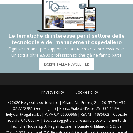
Le tematiche di interesse per il settore delle
tecnologie e del management ospedaliero
Ogni settimana, per supportare la tua crescita professionale.
Unisciti a oltre 8.900 professionisti che già ne fanno parte
ISCRIVITI ALLA NEWSLETTER
Privacy Policy
Cookie Policy
© 2026 Helyx srl a socio unico | Milano: Via Eritrea, 21 – 20157 Tel +39
02 2772 991 (Sede legale) | Roma: Viale dell'Arte, 25 - 00144 PEC
helyx.srl@legalmail.it | P.IVA 07106000966 | REA MI - 1935962 | Capitale
Sociale: €40.000 i.v. | Società soggetta a direzione e coordinamento di
Tecniche Nuove S.p.A. Registrazione: Tribunale di Milano n. 585 del
21/10/2003. Iscritta al ROC Registro degli Operatori di Comunicazione al