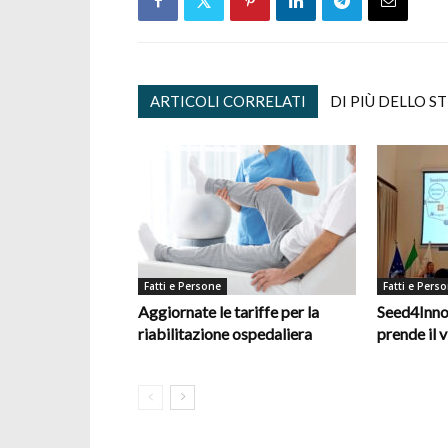
ARTICOLI CORRELATI
DI PIÙ DELLO S
Fatti e Persone
Fatti e Pers
Aggiornate le tariffe per la
Seed4Inno
riabilitazione ospedaliera
prende il v