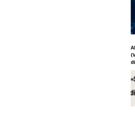
A
(
d