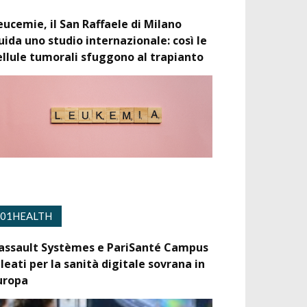
eucemie, il San Raffaele di Milano
uida uno studio internazionale: così le
ellule tumorali sfuggono al trapianto
01HEALTH
assault Systèmes e PariSanté Campus
lleati per la sanità digitale sovrana in
uropa