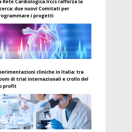
a Rete Cardiologica Irccs rafforza la
icerca: due nuovi Comitati per
rogrammare i progetti
perimentazioni cliniche in Italia: tra
oom di trial internazionali e crollo del
o profit