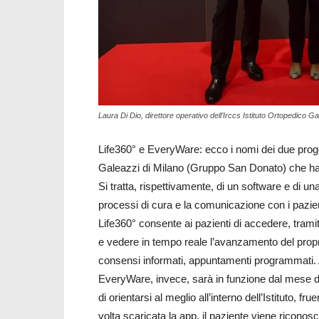
Laura Di Dio, direttore operativo dell’Irccs Istituto Ortopedico Ga
Life360° e EveryWare: ecco i nomi dei due progetti
Galeazzi di Milano (Gruppo San Donato) che han
Si tratta, rispettivamente, di un software e di un
processi di cura e la comunicazione con i pazien
Life360° consente ai pazienti di accedere, tramite
e vedere in tempo reale l’avanzamento del propri
consensi informati, appuntamenti programmati. Al
EveryWare, invece, sarà in funzione dal mese di
di orientarsi al meglio all’interno dell’Istituto, f
volta scaricata la app, il paziente viene riconos