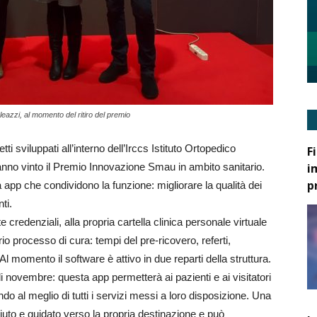
leazzi, al momento del ritiro del premio
 sviluppati all’interno dell’Irccs Istituto Ortopedico
F
i
no vinto il Premio Innovazione Smau in ambito sanitario.
p
a app che condividono la funzione: migliorare la qualità dei
ti.
 credenziali, alla propria cartella clinica personale virtuale
o processo di cura: tempi del pre-ricovero, referti,
 momento il software è attivo in due reparti della struttura.
 novembre: questa app permetterà ai pazienti e ai visitatori
ruendo al meglio di tutti i servizi messi a loro disposizione. Una
ciuto e guidato verso la propria destinazione e può