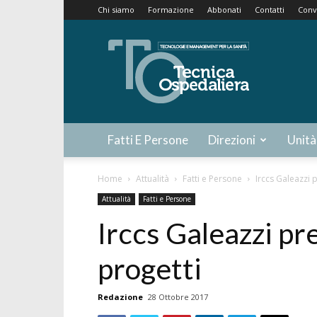
Chi siamo
Formazione
Abbonati
Contatti
Conv
Tecnica
Ospedaliera
Fatti E Persone
Direzioni
Unità
Home
Attualità
Fatti e Persone
Irccs Galeazzi 
Attualità
Fatti e Persone
Irccs Galeazzi pr
progetti
Redazione
28 Ottobre 2017