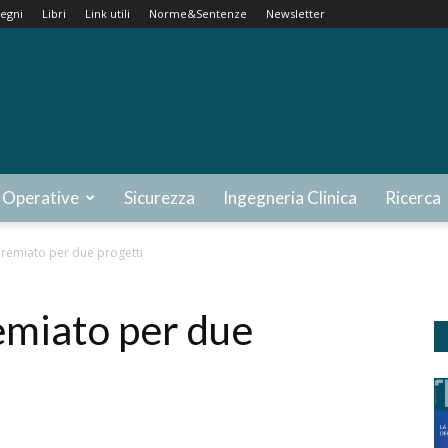
egni
Libri
Link utili
Norme&Sentenze
Newsletter
 Operative
Sicurezza
Ingegneria Clinica
Ricerca
premiato per due progetti
emiato per due