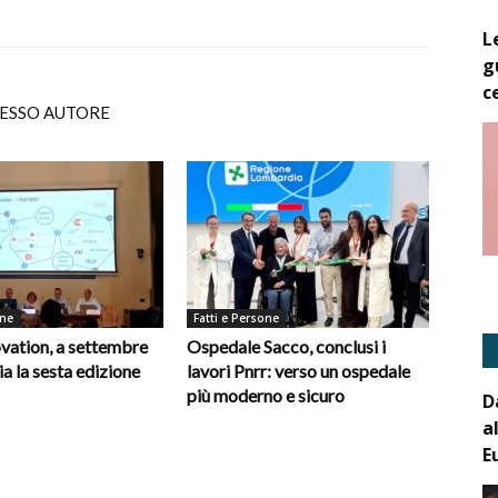
L
g
c
TESSO AUTORE
one
Fatti e Persone
vation, a settembre
Ospedale Sacco, conclusi i
ia la sesta edizione
lavori Pnrr: verso un ospedale
più moderno e sicuro
D
a
E