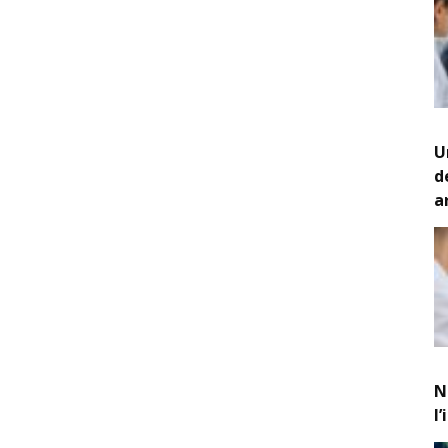
U
d
a
N
l