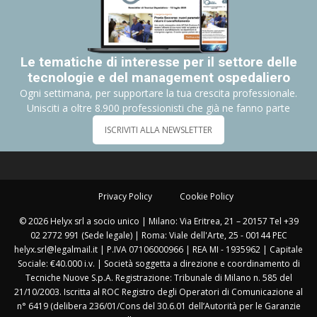
Le tematiche di interesse per il settore delle
tecnologie e del management ospedaliero
Ogni settimana, per supportare la tua crescita professionale.
Unisciti a oltre 8.900 professionisti che già ne fanno parte
ISCRIVITI ALLA NEWSLETTER
Privacy Policy
Cookie Policy
© 2026 Helyx srl a socio unico | Milano: Via Eritrea, 21 – 20157 Tel +39
02 2772 991 (Sede legale) | Roma: Viale dell'Arte, 25 - 00144 PEC
helyx.srl@legalmail.it | P.IVA 07106000966 | REA MI - 1935962 | Capitale
Sociale: €40.000 i.v. | Società soggetta a direzione e coordinamento di
Tecniche Nuove S.p.A. Registrazione: Tribunale di Milano n. 585 del
21/10/2003. Iscritta al ROC Registro degli Operatori di Comunicazione al
n° 6419 (delibera 236/01/Cons del 30.6.01 dell’Autorità per le Garanzie