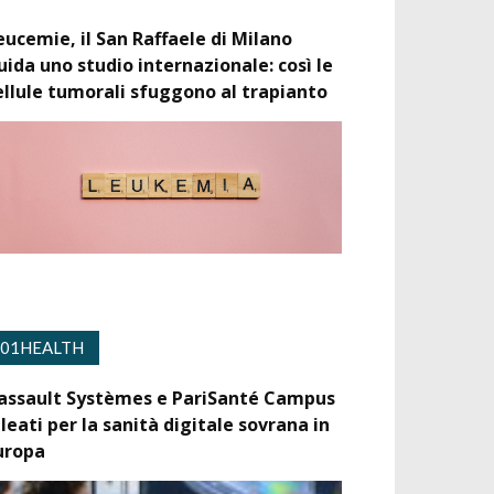
eucemie, il San Raffaele di Milano
uida uno studio internazionale: così le
ellule tumorali sfuggono al trapianto
01HEALTH
assault Systèmes e PariSanté Campus
lleati per la sanità digitale sovrana in
uropa