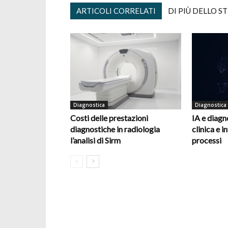
ARTICOLI CORRELATI
DI PIÙ DELLO S
Diagnostica
Diagnostica
Costi delle prestazioni
IA e diagn
diagnostiche in radiologia
clinica e 
l’analisi di Sirm
processi