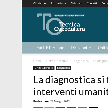
Chi siamo
Formazione
Abbonati
Contatti
Conv
Tecnica
Ospedaliera
Fatti E Persone
Direzioni
Unità
Home
Unità Operative
Diagnostica
La diagnost
Unità Operative
Diagnostica
La diagnostica si 
interventi umani
Redazione
29 Maggio 2013