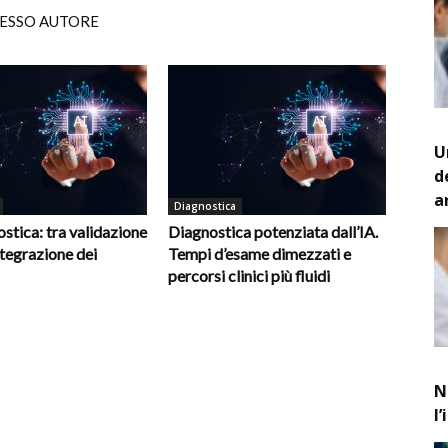
TESSO AUTORE
U
d
a
Diagnostica
ostica: tra validazione
Diagnostica potenziata dall’IA.
integrazione dei
Tempi d’esame dimezzati e
percorsi clinici più fluidi
N
l