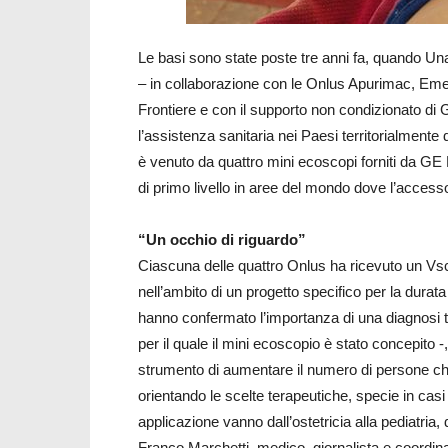
Le basi sono state poste tre anni fa, quando U
– in collaborazione con le Onlus Apurimac, Em
Frontiere e con il supporto non condizionato di G
l’assistenza sanitaria nei Paesi territorialmente 
è venuto da quattro mini ecoscopi forniti da GE 
di primo livello in aree del mondo dove l’accesso a
“Un occhio di riguardo”
Ciascuna delle quattro Onlus ha ricevuto un Vsc
nell’ambito di un progetto specifico per la durata
hanno confermato l’importanza di una diagnosi 
per il quale il mini ecoscopio è stato concepito 
strumento di aumentare il numero di persone che 
orientando le scelte terapeutiche, specie in cas
applicazione vanno dall’ostetricia alla pediatria,
Franco Marchetti, medico, giornalista e coordina