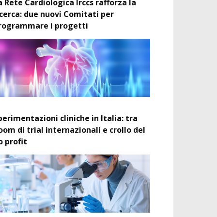
a Rete Cardiologica Irccs rafforza la
icerca: due nuovi Comitati per
rogrammare i progetti
perimentazioni cliniche in Italia: tra
oom di trial internazionali e crollo del
o profit