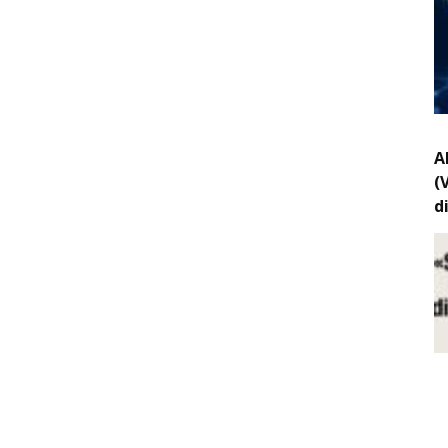
A
(
d