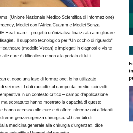
namsi (Unione Nazionale Medico Scientifica di Informazione)
ergency, Medici con l’Africa Cuamm e Medici Senza
E Healthcare – progettò un’iniziativa finalizzata a migliorare
disagiati. Il supporto tecnologico per “Un occhio di riguardo”
Healthcare (modello Vscan) e impiegati in diagnosi e visite
lle cure è difficoltoso e non alla portata di tutti.
F
i
p
an e, dopo una fase di formazione, lo ha utilizzato
 di sei mesi. I dati raccolti sul campo dai medici coinvolti
tempestiva in un contesto critico – campo d’applicazione
-, ma soprattutto hanno mostrato la capacità di questo
hanno accesso alle cure e di offrire informazioni affidabili
i di emergenza-urgenza chirurgica. «Gli ambiti di
 dalla medicina generale alla chirurgia d’urgenza», dice
tore scientifico Unamsi del progetto.