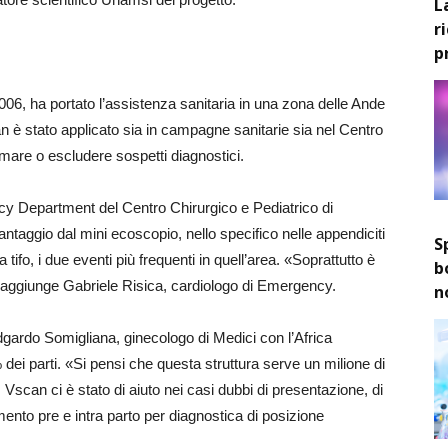
L
r
p
 2006, ha portato l’assistenza sanitaria in una zona delle Ande
n è stato applicato sia in campagne sanitarie sia nel Centro
rmare o escludere sospetti diagnostici.
ncy Department del Centro Chirurgico e Pediatrico di
ntaggio dal mini ecoscopio, nello specifico nelle appendiciti
S
 tifo, i due eventi più frequenti in quell’area. «Soprattutto è
b
», aggiunge Gabriele Risica, cardiologo di Emergency.
n
dgardo Somigliana, ginecologo di Medici con l’Africa
ei parti. «Si pensi che questa struttura serve un milione di
. Vscan ci è stato di aiuto nei casi dubbi di presentazione, di
mento pre e intra parto per diagnostica di posizione