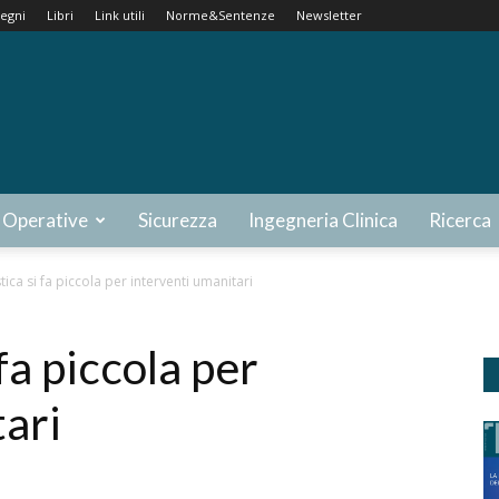
egni
Libri
Link utili
Norme&Sentenze
Newsletter
 Operative
Sicurezza
Ingegneria Clinica
Ricerca
ica si fa piccola per interventi umanitari
fa piccola per
tari