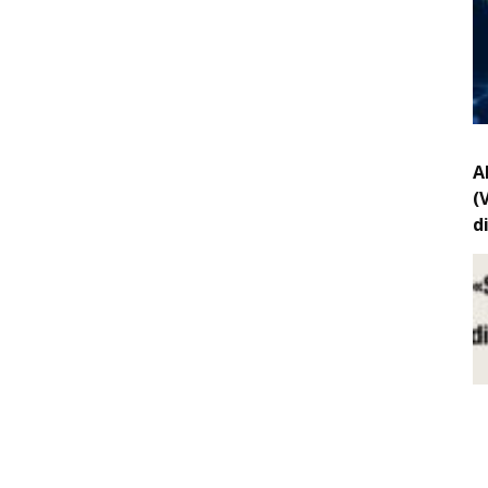
A
(
d