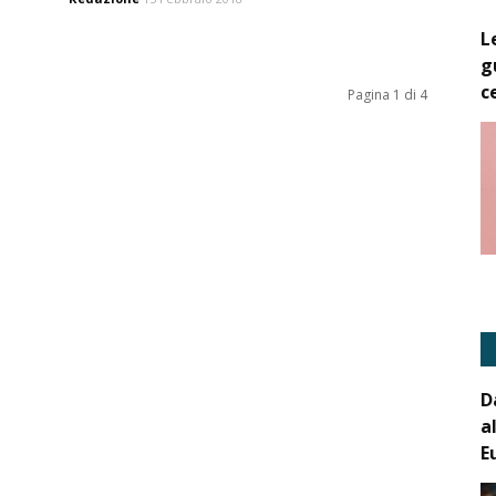
L
g
c
Pagina 1 di 4
D
a
E