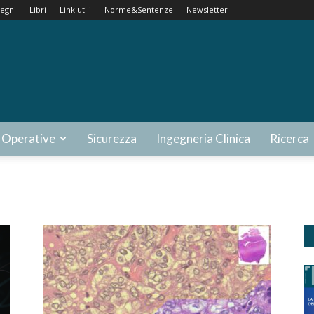
egni
Libri
Link utili
Norme&Sentenze
Newsletter
 Operative
Sicurezza
Ingegneria Clinica
Ricerca