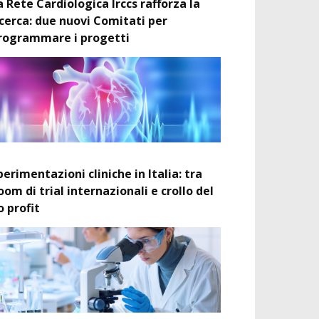
a Rete Cardiologica Irccs rafforza la
icerca: due nuovi Comitati per
rogrammare i progetti
perimentazioni cliniche in Italia: tra
oom di trial internazionali e crollo del
o profit