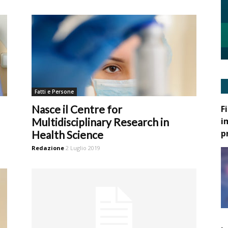
Fatti e Persone
Nasce il Centre for
F
i
Multidisciplinary Research in
p
Health Science
Redazione
2 Luglio 2019