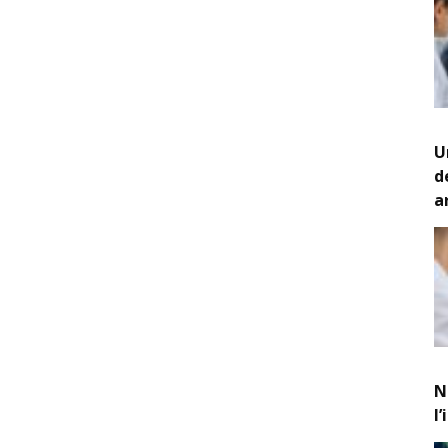
U
d
a
N
l