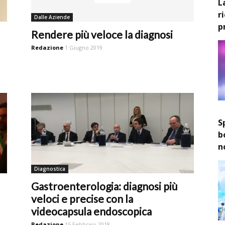
L
r
Dalle Aziende
p
Rendere più veloce la diagnosi
Redazione
1 Giugno 2019
S
b
n
Diagnostica
Gastroenterologia: diagnosi più
veloci e precise con la
videocapsula endoscopica
Redazione
15 Febbraio 2018