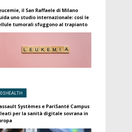
eucemie, il San Raffaele di Milano
uida uno studio internazionale: così le
ellule tumorali sfuggono al trapianto
01HEALTH
assault Systèmes e PariSanté Campus
lleati per la sanità digitale sovrana in
uropa