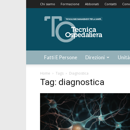
Chi siamo
Formazione
Abbonati
Contatti
Conv
Tecnica
Ospedaliera
Fatti E Persone
Direzioni
Unità
Home
Tags
Diagnostica
Tag: diagnostica