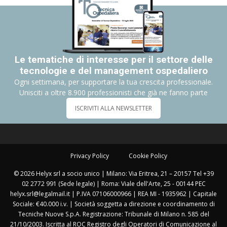
Le tematiche di interesse per il settore delle
tecnologie e del management ospedaliero
Ogni settimana, per supportare la tua crescita professionale.
Unisciti a oltre 8.900 professionisti che già ne fanno parte
ISCRIVITI ALLA NEWSLETTER
Privacy Policy
Cookie Policy
© 2026 Helyx srl a socio unico | Milano: Via Eritrea, 21 – 20157 Tel +39
02 2772 991 (Sede legale) | Roma: Viale dell'Arte, 25 - 00144 PEC
helyx.srl@legalmail.it | P.IVA 07106000966 | REA MI - 1935962 | Capitale
Sociale: €40.000 i.v. | Società soggetta a direzione e coordinamento di
Tecniche Nuove S.p.A. Registrazione: Tribunale di Milano n. 585 del
21/10/2003. Iscritta al ROC Registro degli Operatori di Comunicazione al