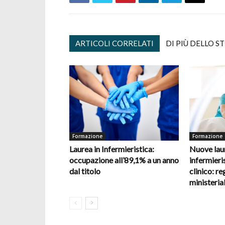
ARTICOLI CORRELATI
DI PIÙ DELLO S
Formazione
Formazione
Laurea in Infermieristica:
Nuove laur
occupazione all’89,1% a un anno
infermieris
dal titolo
clinico: re
ministerial