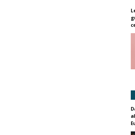
L
g
c
D
a
E