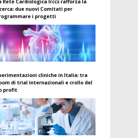
a Rete Cardiologica Irccs rafforza la
icerca: due nuovi Comitati per
rogrammare i progetti
perimentazioni cliniche in Italia: tra
oom di trial internazionali e crollo del
o profit