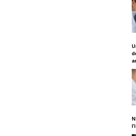
U
d
a
N
l