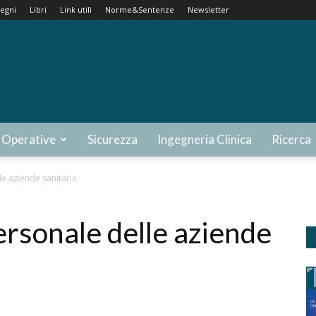
egni
Libri
Link utili
Norme&Sentenze
Newsletter
 Operative
Sicurezza
Ingegneria Clinica
Ricerca
le aziende sanitarie
ersonale delle aziende