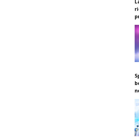
L
r
p
S
b
n