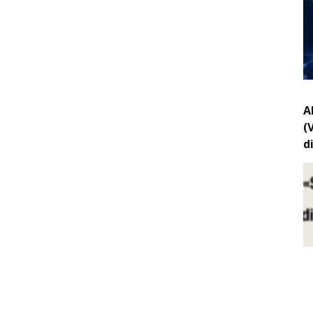
A
(
d