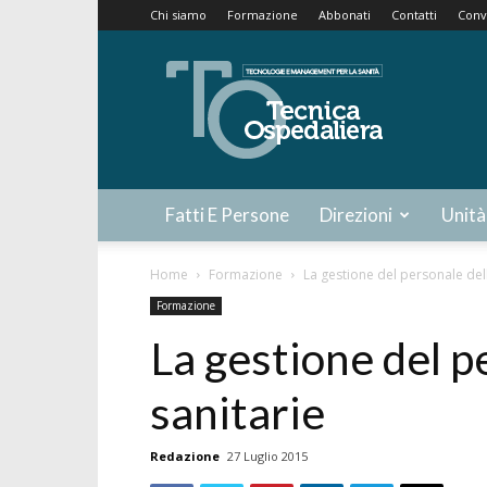
Chi siamo
Formazione
Abbonati
Contatti
Conv
Tecnica
Ospedaliera
Fatti E Persone
Direzioni
Unità
Home
Formazione
La gestione del personale del
Formazione
La gestione del p
sanitarie
Redazione
27 Luglio 2015