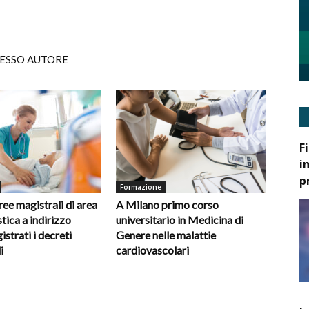
TESSO AUTORE
F
i
p
Formazione
ee magistrali di area
A Milano primo corso
tica a indirizzo
universitario in Medicina di
gistrati i decreti
Genere nelle malattie
i
cardiovascolari