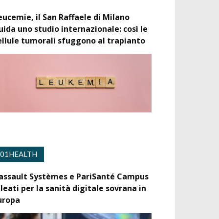
eucemie, il San Raffaele di Milano
uida uno studio internazionale: così le
ellule tumorali sfuggono al trapianto
01HEALTH
assault Systèmes e PariSanté Campus
lleati per la sanità digitale sovrana in
uropa