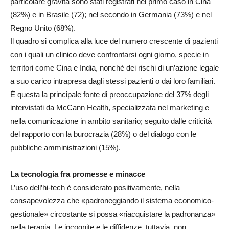
particolare gravità sono stati registrati nel primo caso in Cina
(82%) e in Brasile (72); nel secondo in Germania (73%) e nel
Regno Unito (68%).
Il quadro si complica alla luce del numero crescente di pazienti
con i quali un clinico deve confrontarsi ogni giorno, specie in
territori come Cina e India, nonché dei rischi di un’azione legale
a suo carico intrapresa dagli stessi pazienti o dai loro familiari.
È questa la principale fonte di preoccupazione del 37% degli
intervistati da McCann Health, specializzata nel marketing e
nella comunicazione in ambito sanitario; seguito dalle criticità
del rapporto con la burocrazia (28%) o del dialogo con le
pubbliche amministrazioni (15%).
La tecnologia fra promesse e minacce
L’uso dell’hi-tech è considerato positivamente, nella
consapevolezza che «padroneggiando il sistema economico-
gestionale» circostante si possa «riacquistare la padronanza»
nella terapia. Le incognite e le diffidenze, tuttavia, non