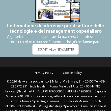
Le tematiche di interesse per il settore delle
tecnologie e del management ospedaliero
Ogni settimana, per supportare la tua crescita professionale.
Unisciti a oltre 8.900 professionisti che già ne fanno parte
ISCRIVITI ALLA NEWSLETTER
Privacy Policy
Cookie Policy
© 2026 Helyx srl a socio unico | Milano: Via Eritrea, 21 – 20157 Tel +39
02 2772 991 (Sede legale) | Roma: Viale dell'Arte, 25 - 00144 PEC
helyx.srl@legalmail.it | P.IVA 07106000966 | REA MI - 1935962 | Capitale
Sociale: €40.000 i.v. | Società soggetta a direzione e coordinamento di
Tecniche Nuove S.p.A. Registrazione: Tribunale di Milano n. 585 del
21/10/2003. Iscritta al ROC Registro degli Operatori di Comunicazione al