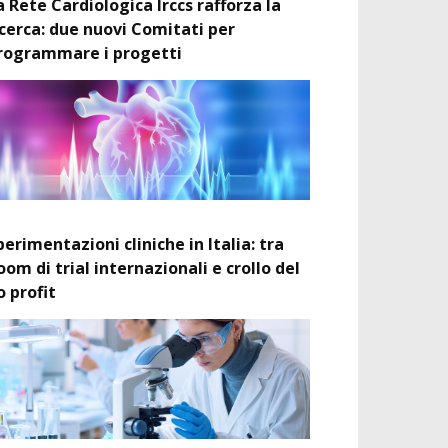
a Rete Cardiologica Irccs rafforza la
icerca: due nuovi Comitati per
rogrammare i progetti
perimentazioni cliniche in Italia: tra
oom di trial internazionali e crollo del
o profit