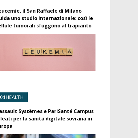
eucemie, il San Raffaele di Milano
uida uno studio internazionale: così le
ellule tumorali sfuggono al trapianto
01HEALTH
assault Systèmes e PariSanté Campus
lleati per la sanità digitale sovrana in
uropa