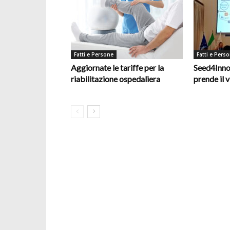
Fatti e Persone
Fatti e Pers
Aggiornate le tariffe per la
Seed4Inno
riabilitazione ospedaliera
prende il v