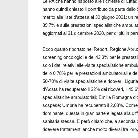
Le PA che hanno risposto alle richieste di Cittadi
hanno quindi chiesto il contributo da parte dello 
merito alle liste d’attesa al 30 giugno 2021: un r
39,7% e sulle prestazioni specialistiche ambulato
aggiornati al 31 dicembre 2020, per di più in par
Ecco quanto riportato nel Report. Regione Abruzz
screening oncologici e del 43,3% per le prestazio
solo i dati relativi alle visite specialistiche ambul
dello 0,78% per le prestazioni ambulatoriali e de
50-70% di visite specialistiche e ricoveri; Liguri
d’Aosta ha recuperato il 32% dei ricoveri, il 49,6
specialistiche ambulatoriali; Emilia Romagna dic
sospese; Umbria ha recuperato il 2,03%. Come 
dominante: questa in gran parte è legata alla dif
sanitaria stessa. È però chiaro che, a seconda de
ricevere trattamenti anche molto diversi fra loro