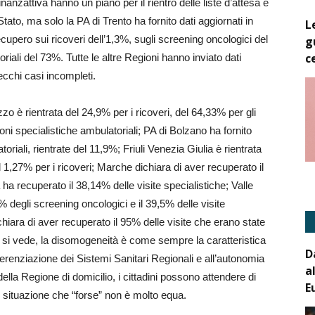
nanzattiva hanno un piano per il rientro delle liste d’attesa e
Stato, ma solo la PA di Trento ha fornito dati aggiornati in
L
ecupero sui ricoveri dell’1,3%, sugli screening oncologici del
g
c
riali del 73%. Tutte le altre Regioni hanno inviato dati
ecchi casi incompleti.
o è rientrata del 24,9% per i ricoveri, del 64,33% per gli
ni specialistiche ambulatoriali; PA di Bolzano ha fornito
atoriali, rientrate del 11,9%; Friuli Venezia Giulia è rientrata
l 1,27% per i ricoveri; Marche dichiara di aver recuperato il
a ha recuperato il 38,14% delle visite specialistiche; Valle
% degli screening oncologici e il 39,5% delle visite
hiara di aver recuperato il 95% delle visite che erano state
si vede, la disomogeneità è come sempre la caratteristica
D
ferenziazione dei Sistemi Sanitari Regionali e all’autonomia
a
lla Regione di domicilio, i cittadini possono attendere di
E
, situazione che “forse” non è molto equa.