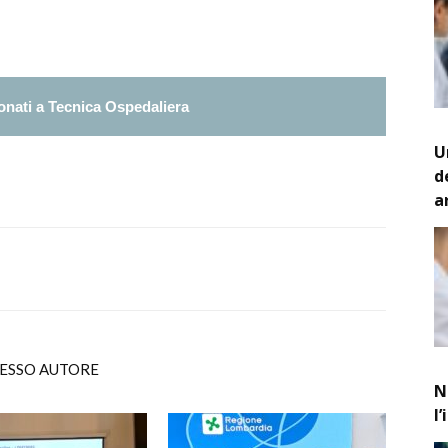
nati a Tecnica Ospedaliera
U
d
a
TESSO AUTORE
N
l