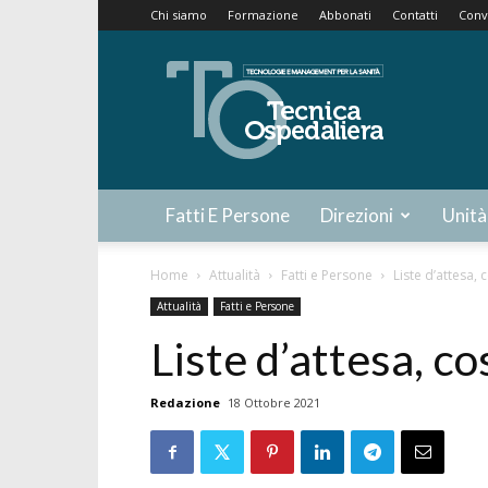
Chi siamo
Formazione
Abbonati
Contatti
Conv
Tecnica
Ospedaliera
Fatti E Persone
Direzioni
Unità
Home
Attualità
Fatti e Persone
Liste d’attesa, 
Attualità
Fatti e Persone
Liste d’attesa, co
Redazione
18 Ottobre 2021