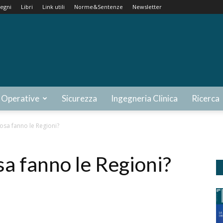
egni
Libri
Link utili
Norme&Sentenze
Newsletter
 Operative
Sicurezza
Ingegneria Clinica
Ricerca
cosa fanno le Regioni?
sa fanno le Regioni?