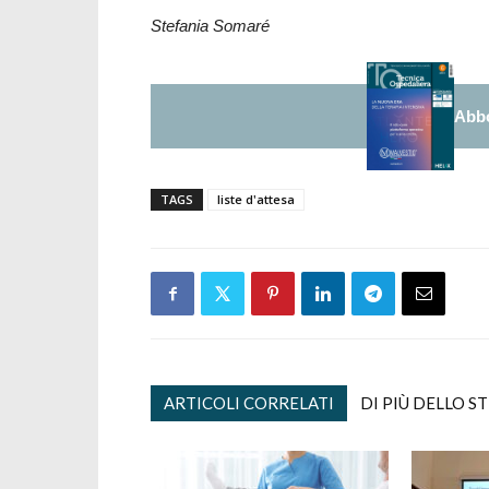
Stefania Somaré
Abbo
TAGS
liste d'attesa
ARTICOLI CORRELATI
DI PIÙ DELLO S