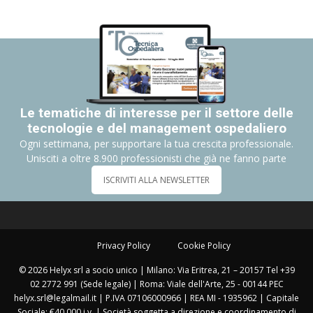
Le tematiche di interesse per il settore delle
tecnologie e del management ospedaliero
Ogni settimana, per supportare la tua crescita professionale.
Unisciti a oltre 8.900 professionisti che già ne fanno parte
ISCRIVITI ALLA NEWSLETTER
Privacy Policy
Cookie Policy
© 2026 Helyx srl a socio unico | Milano: Via Eritrea, 21 – 20157 Tel +39
02 2772 991 (Sede legale) | Roma: Viale dell'Arte, 25 - 00144 PEC
helyx.srl@legalmail.it | P.IVA 07106000966 | REA MI - 1935962 | Capitale
Sociale: €40.000 i.v. | Società soggetta a direzione e coordinamento di