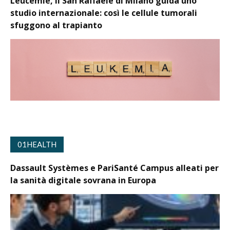
Leucemie, il San Raffaele di Milano guida uno
studio internazionale: così le cellule tumorali
sfuggono al trapianto
01HEALTH
Dassault Systèmes e PariSanté Campus alleati per
la sanità digitale sovrana in Europa