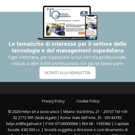
Le tematiche di interesse per il settore delle
tecnologie e del management ospedaliero
Ogni settimana, per supportare la tua crescita professionale.
Unisciti a oltre 8.900 professionisti che già ne fanno parte
ISCRIVITI ALLA NEWSLETTER
Privacy Policy
Cookie Policy
© 2026 Helyx srl a socio unico | Milano: Via Eritrea, 21 – 20157 Tel +39
02 2772 991 (Sede legale) | Roma: Viale dell'Arte, 25 - 00144 PEC
helyx.srl@legalmail.it | P.IVA 07106000966 | REA MI - 1935962 | Capitale
Sociale: €40.000 i.v. | Società soggetta a direzione e coordinamento di