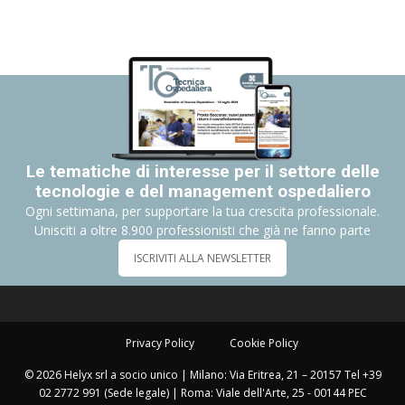
Le tematiche di interesse per il settore delle
tecnologie e del management ospedaliero
Ogni settimana, per supportare la tua crescita professionale.
Unisciti a oltre 8.900 professionisti che già ne fanno parte
ISCRIVITI ALLA NEWSLETTER
Privacy Policy
Cookie Policy
© 2026 Helyx srl a socio unico | Milano: Via Eritrea, 21 – 20157 Tel +39
02 2772 991 (Sede legale) | Roma: Viale dell'Arte, 25 - 00144 PEC