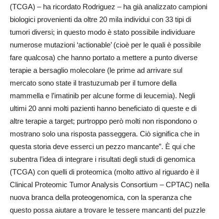
(TCGA) – ha ricordato Rodriguez – ha già analizzato campioni
biologici provenienti da oltre 20 mila individui con 33 tipi di
tumori diversi; in questo modo è stato possibile individuare
numerose mutazioni ‘actionable’ (cioè per le quali è possibile
fare qualcosa) che hanno portato a mettere a punto diverse
terapie a bersaglio molecolare (le prime ad arrivare sul
mercato sono state il trastuzumab per il tumore della
mammella e l’imatinib per alcune forme di leucemia). Negli
ultimi 20 anni molti pazienti hanno beneficiato di queste e di
altre terapie a target; purtroppo però molti non rispondono o
mostrano solo una risposta passeggera. Ciò significa che in
questa storia deve esserci un pezzo mancante”. È qui che
subentra l’idea di integrare i risultati degli studi di genomica
(TCGA) con quelli di proteomica (molto attivo al riguardo è il
Clinical Proteomic Tumor Analysis Consortium – CPTAC) nella
nuova branca della proteogenomica, con la speranza che
questo possa aiutare a trovare le tessere mancanti del puzzle