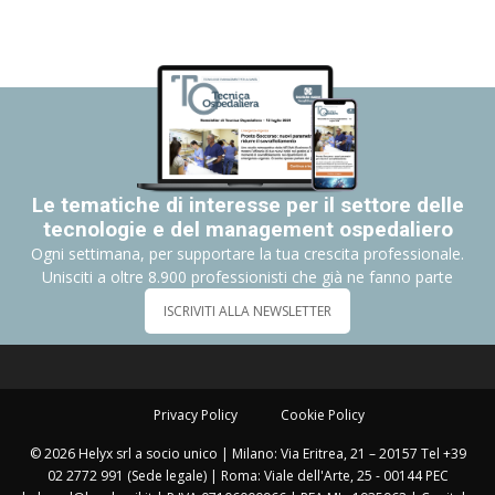
Le tematiche di interesse per il settore delle
tecnologie e del management ospedaliero
Ogni settimana, per supportare la tua crescita professionale.
Unisciti a oltre 8.900 professionisti che già ne fanno parte
ISCRIVITI ALLA NEWSLETTER
Privacy Policy
Cookie Policy
© 2026 Helyx srl a socio unico | Milano: Via Eritrea, 21 – 20157 Tel +39
02 2772 991 (Sede legale) | Roma: Viale dell'Arte, 25 - 00144 PEC