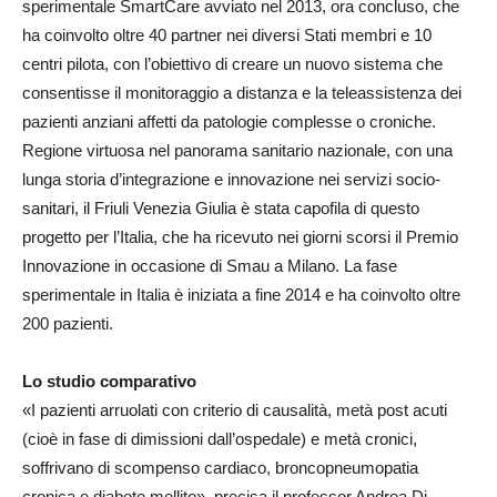
sperimentale SmartCare avviato nel 2013, ora concluso, che
ha coinvolto oltre 40 partner nei diversi Stati membri e 10
centri pilota, con l’obiettivo di creare un nuovo sistema che
consentisse il monitoraggio a distanza e la teleassistenza dei
pazienti anziani affetti da patologie complesse o croniche.
Regione virtuosa nel panorama sanitario nazionale, con una
lunga storia d’integrazione e innovazione nei servizi socio-
sanitari, il Friuli Venezia Giulia è stata capofila di questo
progetto per l’Italia, che ha ricevuto nei giorni scorsi il Premio
Innovazione in occasione di Smau a Milano. La fase
sperimentale in Italia è iniziata a fine 2014 e ha coinvolto oltre
200 pazienti.
Lo studio comparativo
«I pazienti arruolati con criterio di causalità, metà post acuti
(cioè in fase di dimissioni dall’ospedale) e metà cronici,
soffrivano di scompenso cardiaco, broncopneumopatia
cronica e diabete mellito», precisa il professor Andrea Di