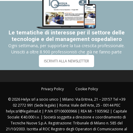
Le tematiche di interesse per il settore delle
tecnologie e del management ospedaliero
Ogni settimana, per supportare la tua crescita professionale.
Unisciti a oltre 8.900 professionisti che già ne fanno parte
ISCRIVITI ALLA NEWSLETTER
Privacy Policy
Cookie Policy
© 2026 Helyx srl a socio unico | Milano: Via Eritrea, 21 – 20157 Tel +39
02 2772 991 (Sede legale) | Roma: Viale dell'Arte, 25 - 00144 PEC
helyx.srl@legalmail.it | P.IVA 07106000966 | REA MI - 1935962 | Capitale
Sociale: €40.000 i.v. | Società soggetta a direzione e coordinamento di
Tecniche Nuove S.p.A. Registrazione: Tribunale di Milano n. 585 del
21/10/2003. Iscritta al ROC Registro degli Operatori di Comunicazione al