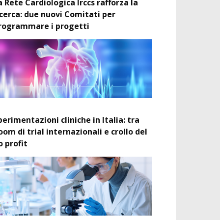
a Rete Cardiologica Irccs rafforza la
icerca: due nuovi Comitati per
rogrammare i progetti
perimentazioni cliniche in Italia: tra
oom di trial internazionali e crollo del
o profit