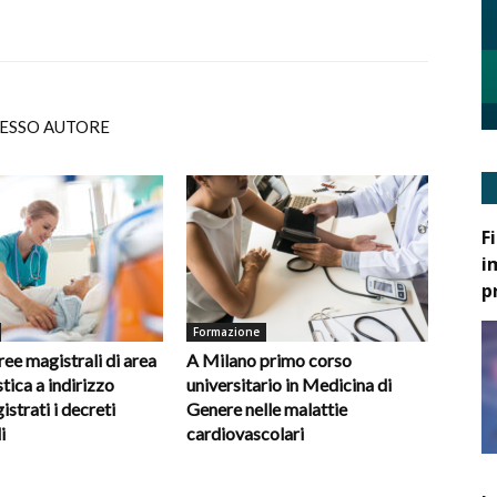
TESSO AUTORE
F
i
p
Formazione
ee magistrali di area
A Milano primo corso
tica a indirizzo
universitario in Medicina di
gistrati i decreti
Genere nelle malattie
i
cardiovascolari