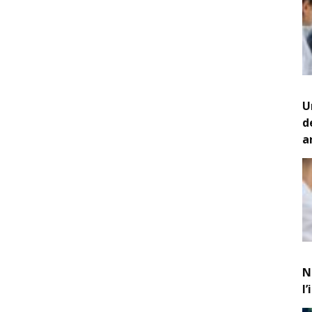
U
d
a
N
l