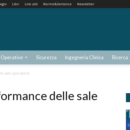
egni
Libri
Link utili
Norme&Sentenze
Newsletter
 Operative
Sicurezza
Ingegneria Clinica
Ricerca
le sale operatorie
formance delle sale