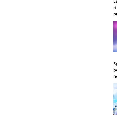
L
r
p
S
b
n