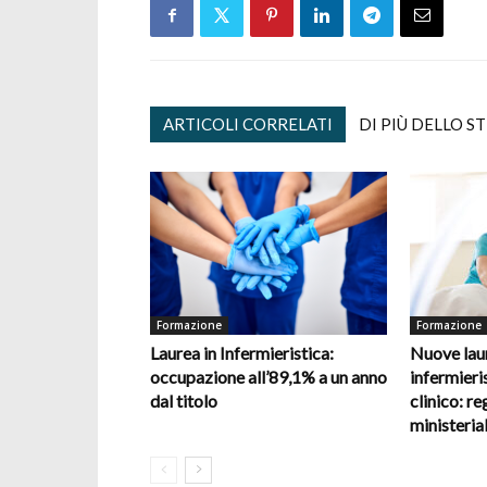
ARTICOLI CORRELATI
DI PIÙ DELLO S
Formazione
Formazione
Laurea in Infermieristica:
Nuove laur
occupazione all’89,1% a un anno
infermieris
dal titolo
clinico: re
ministerial