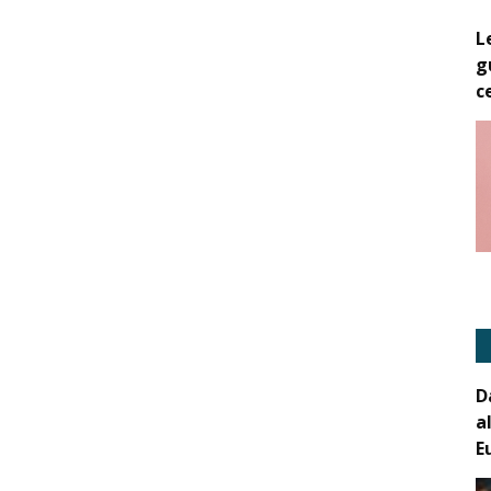
L
g
c
D
a
E