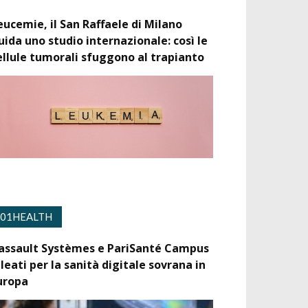
eucemie, il San Raffaele di Milano
uida uno studio internazionale: così le
ellule tumorali sfuggono al trapianto
01HEALTH
assault Systèmes e PariSanté Campus
lleati per la sanità digitale sovrana in
uropa