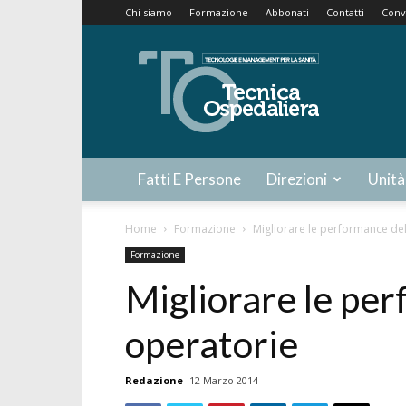
Chi siamo
Formazione
Abbonati
Contatti
Conv
Tecnica
Ospedaliera
Fatti E Persone
Direzioni
Unità
Home
Formazione
Migliorare le performance del
Formazione
Migliorare le per
operatorie
Redazione
12 Marzo 2014