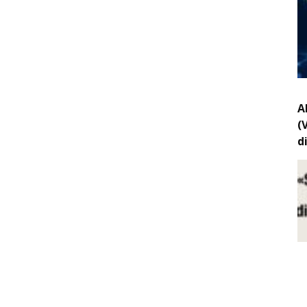
A
(
d