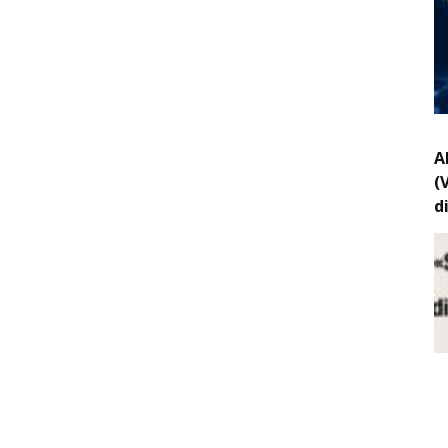
A
(
d