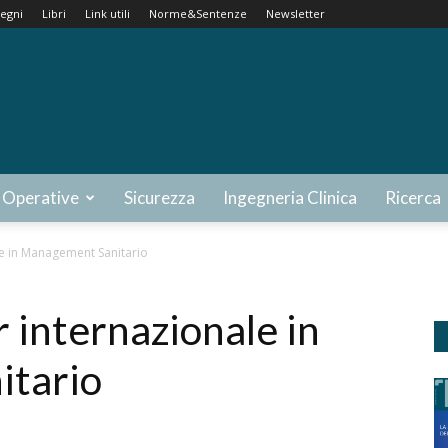
egni
Libri
Link utili
Norme&Sentenze
Newsletter
 Operative
Sicurezza
Ingegneria Clinica
Ricerca
e in Management Sanitario
internazionale in
tario