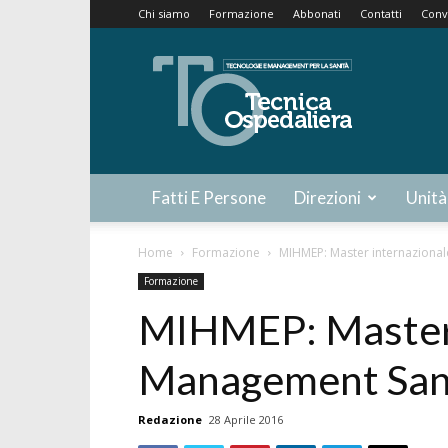
Chi siamo
Formazione
Abbonati
Contatti
Conv
Tecnica
Ospedaliera
Fatti E Persone
Direzioni
Unità
Home
Formazione
MIHMEP: Master internazional
Formazione
MIHMEP: Master 
Management Sani
Redazione
28 Aprile 2016