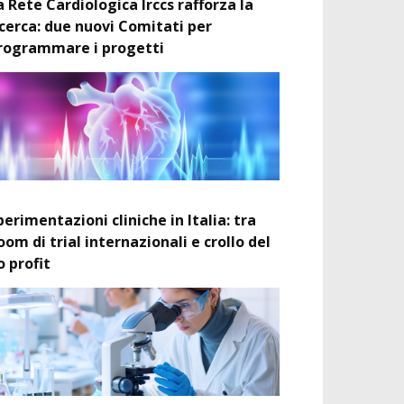
a Rete Cardiologica Irccs rafforza la
icerca: due nuovi Comitati per
rogrammare i progetti
perimentazioni cliniche in Italia: tra
oom di trial internazionali e crollo del
o profit