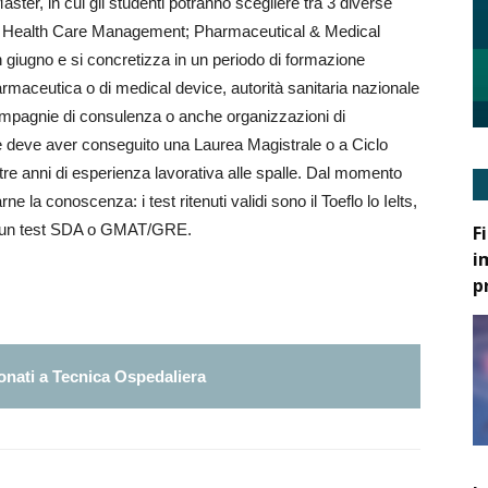
aster, in cui gli studenti potranno scegliere tra 3 diverse
t; Health Care Management; Pharmaceutical & Medical
 giugno e si concretizza in un periodo di formazione
 farmaceutica o di medical device, autorità sanitaria nazionale
compagnie di consulenza o anche organizzazioni di
e deve aver conseguito una Laurea Magistrale o a Ciclo
/tre anni di esperienza lavorativa alle spalle. Dal momento
ne la conoscenza: i test ritenuti validi sono il Toeflo lo Ielts,
are un test SDA o GMAT/GRE.
F
i
p
nati a Tecnica Ospedaliera