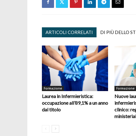
ARTICOLI CORRELATI
DI PIÙ DELLO S
Formazione
Formazione
Laurea in Infermieristica:
Nuove laur
occupazione all’89,1% a un anno
infermieris
dal titolo
clinico: re
ministerial