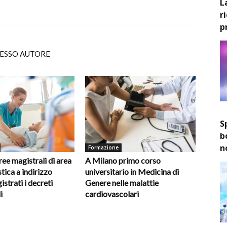
L
r
p
TESSO AUTORE
S
b
n
Formazione
ee magistrali di area
A Milano primo corso
tica a indirizzo
universitario in Medicina di
gistrati i decreti
Genere nelle malattie
i
cardiovascolari