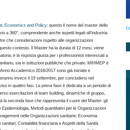
nt, Economics and Policy
: questo il nome del master dello
Ed
o a 360°, comprendente anche aspetti legati all’industria
tre che considerazioni rispetto alle organizzazioni
 questo contesto. Il Master ha la durata di 12 mesi, viene
toria: è la risposta giusta per i professionisti interessati a
anitario, sia in istituzioni pubbliche che private. MIHMEP è
r l’Anno Accademico 2016/2017 sono già iniziate e
zieranno invece il 19 settembre, per concludersi nel
so in quattro fasi. La prima fase è dedicata a un periodo di
rso esercitazioni di team building, dinamiche di gruppo,
erà la seconda fase che rappresenta il cuore del Master: gli
 Epidemiologia, Metodi quantitativi per le Organizzazioni
 Management nelle Organizzazioni sanitarie; Economia
nitari; Contabilità finanziaria e Aspetti della Sanità