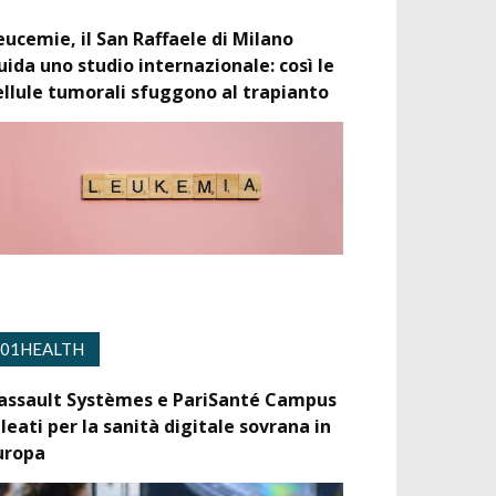
eucemie, il San Raffaele di Milano
uida uno studio internazionale: così le
ellule tumorali sfuggono al trapianto
01HEALTH
assault Systèmes e PariSanté Campus
lleati per la sanità digitale sovrana in
uropa