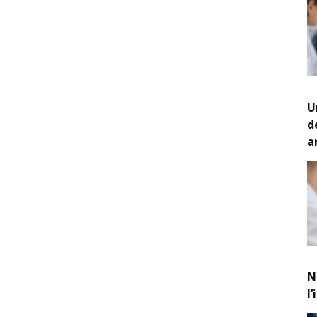
U
d
a
N
l