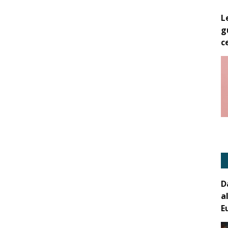
L
g
c
D
a
E