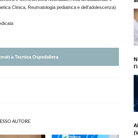
a
netica Clinica, Reumatologia pediatrica e dell’adolescenza)
edicata
nati a Tecnica Ospedaliera
N
l
TESSO AUTORE
A
(