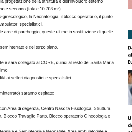
 la progettazione della struttura e dell’involucro esterno
rimo e secondo (totale 10.703 m²).
-ginecologico, la Neonatologia, il blocco operatorio, il punto
mbulatori specialistici.
 le aree di parcheggio, queste ultime in sostituzione di quelle
D
 seminterrato e del terzo piano.
a
E
te e sarà collegato al CORE, quindi al resto del Santa Maria
rimo.
à ai settori diagnostici e specialistici.
seminterrato) saranno ospitate:
on Area di degenza, Centro Nascita Fisiologica, Struttura
, Blocco Travaglio Parto, Blocco operatorio Ginecologia e
U
d
ntensiva e Semintensiva Neonatale, Area ambulatoriale e