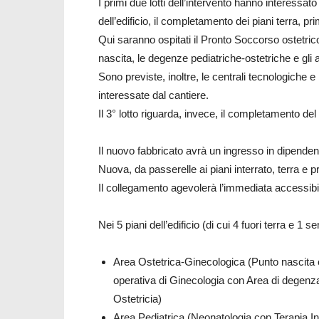
I primi due lotti dell’intervento hanno interessato
dell’edificio, il completamento dei piani terra, p
Qui saranno ospitati il Pronto Soccorso ostetrico
nascita, le degenze pediatriche-ostetriche e gli a
Sono previste, inoltre, le centrali tecnologiche e
interessate dal cantiere.
Il 3° lotto riguarda, invece, il completamento del
Il nuovo fabbricato avrà un ingresso in dipenden
Nuova, da passerelle ai piani interrato, terra e p
Il collegamento agevolerà l’immediata accessibilit
Nei 5 piani dell’edificio (di cui 4 fuori terra e 1 
Area Ostetrica-Ginecologica (Punto nascita c
operativa di Ginecologia con Area di degenza
Ostetricia)
Area Pediatrica (Neonatologia con Terapia I