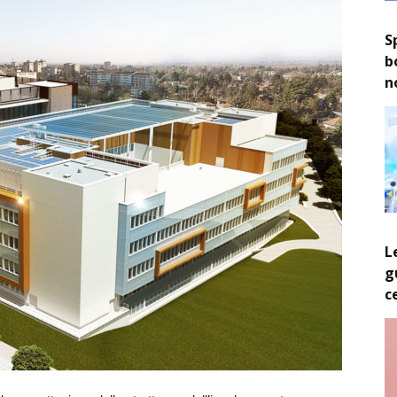
S
b
n
L
g
c