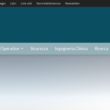
egni
Libri
Link utili
Norme&Sentenze
Newsletter
 Operative
Sicurezza
Ingegneria Clinica
Ricerca