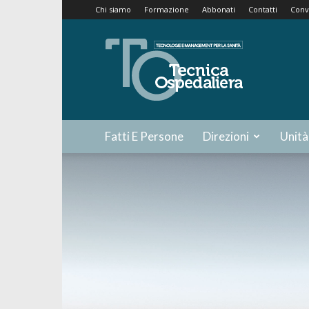
Chi siamo
Formazione
Abbonati
Contatti
Conv
Tecnica
Ospedaliera
Fatti E Persone
Direzioni
Unità