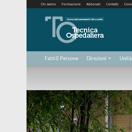
Chi siamo
Formazione
Abbonati
Contatti
Conv
Tecnica
Ospedaliera
Fatti E Persone
Direzioni
Unità