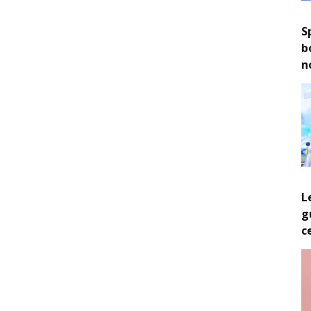
S
b
n
L
g
c