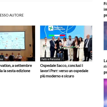
F
i
p
TESSO AUTORE
one
Fatti e Persone
L
vation, a settembre
Ospedale Sacco, conclusi i
r
ia la sesta edizione
lavori Pnrr: verso un ospedale
p
più moderno e sicuro