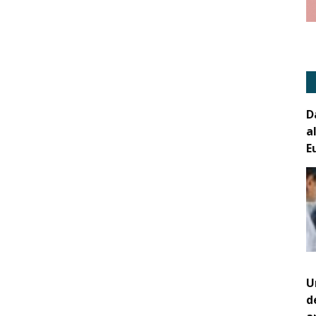
D
a
E
U
d