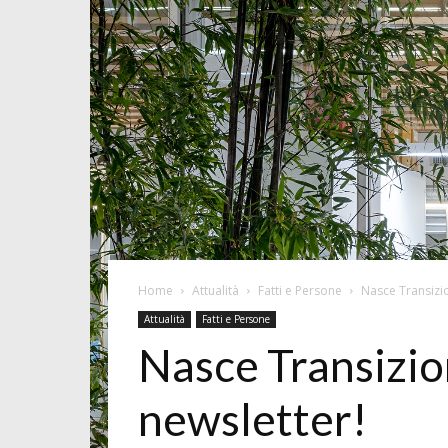
Home
Attualità
Fatti e Persone
Nasce Transizion
Attualità
Fatti e Persone
Nasce Transizione
newsletter!