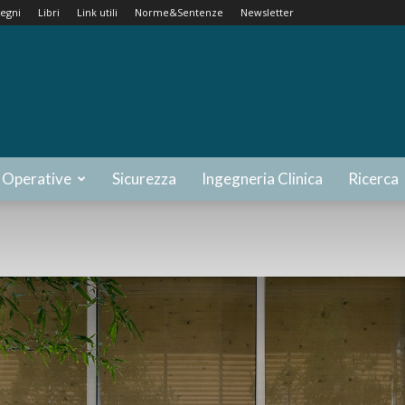
egni
Libri
Link utili
Norme&Sentenze
Newsletter
 Operative
Sicurezza
Ingegneria Clinica
Ricerca