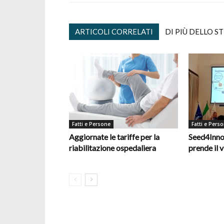
ARTICOLI CORRELATI
DI PIÙ DELLO S
Fatti e Persone
Fatti e Pers
Aggiornate le tariffe per la
Seed4Inno
riabilitazione ospedaliera
prende il v