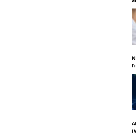
a
N
l
A
(