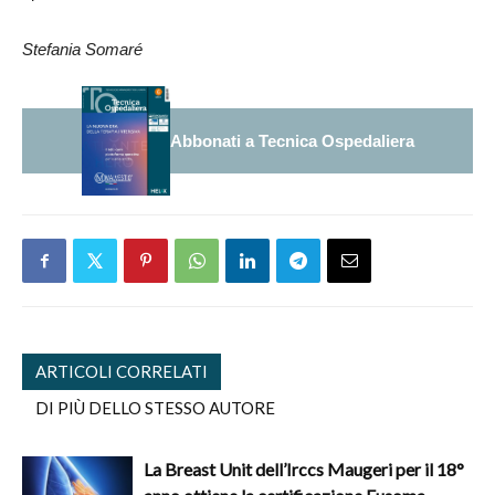
Stefania Somaré
Abbonati a Tecnica Ospedaliera
ARTICOLI CORRELATI
DI PIÙ DELLO STESSO AUTORE
La Breast Unit dell’Irccs Maugeri per il 18°