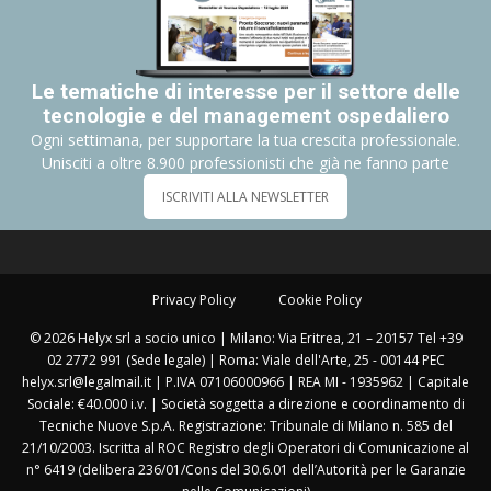
Le tematiche di interesse per il settore delle
tecnologie e del management ospedaliero
Ogni settimana, per supportare la tua crescita professionale.
Unisciti a oltre 8.900 professionisti che già ne fanno parte
ISCRIVITI ALLA NEWSLETTER
Privacy Policy
Cookie Policy
© 2026 Helyx srl a socio unico | Milano: Via Eritrea, 21 – 20157 Tel +39
02 2772 991 (Sede legale) | Roma: Viale dell'Arte, 25 - 00144 PEC
helyx.srl@legalmail.it | P.IVA 07106000966 | REA MI - 1935962 | Capitale
Sociale: €40.000 i.v. | Società soggetta a direzione e coordinamento di
Tecniche Nuove S.p.A. Registrazione: Tribunale di Milano n. 585 del
21/10/2003. Iscritta al ROC Registro degli Operatori di Comunicazione al
n° 6419 (delibera 236/01/Cons del 30.6.01 dell’Autorità per le Garanzie