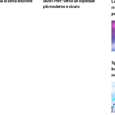
ia la sesta edizione
lavori Pnrr: verso un ospedale
L
più moderno e sicuro
r
p
S
b
n