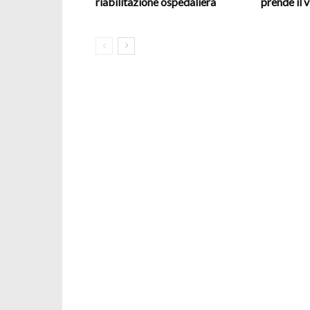
riabilitazione ospedaliera
prende il v