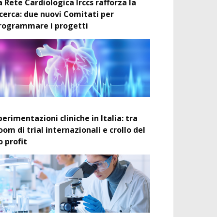
a Rete Cardiologica Irccs rafforza la
icerca: due nuovi Comitati per
rogrammare i progetti
perimentazioni cliniche in Italia: tra
oom di trial internazionali e crollo del
o profit