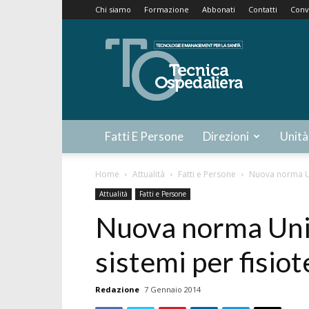
Chi siamo
Formazione
Abbonati
Contatti
Conv
Tecnica
Ospedaliera
Fatti E Persone
Direzioni
Unità
Home
Attualità
Fatti e Persone
Nuova norma Uni
Attualità
Fatti e Persone
Nuova norma Uni 
sistemi per fisiot
Redazione
7 Gennaio 2014