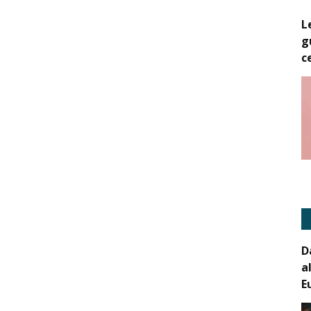
L
g
c
D
a
E