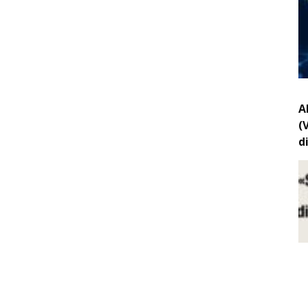
A
(
d