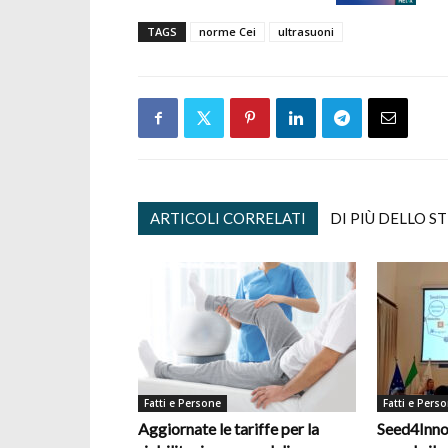
TAGS
norme Cei
ultrasuoni
ARTICOLI CORRELATI
DI PIÙ DELLO S
Fatti e Persone
Fatti e Pers
Aggiornate le tariffe per la
Seed4Inno