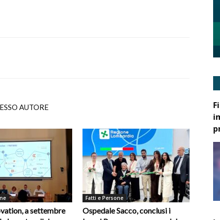
F
TESSO AUTORE
i
p
one
Fatti e Persone
vation, a settembre
Ospedale Sacco, conclusi i