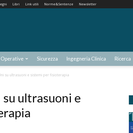
egni
Libri
Link utili
Norme&Sentenze
Newsletter
 Operative
Sicurezza
Ingegneria Clinica
Ricerca
 su ultrasuoni e sistemi per fisioterapia
su ultrasuoni e
erapia