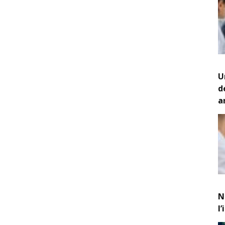
U
d
a
N
l