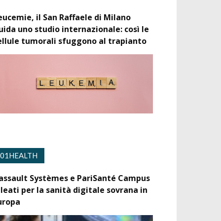
eucemie, il San Raffaele di Milano
uida uno studio internazionale: così le
ellule tumorali sfuggono al trapianto
01HEALTH
assault Systèmes e PariSanté Campus
lleati per la sanità digitale sovrana in
uropa