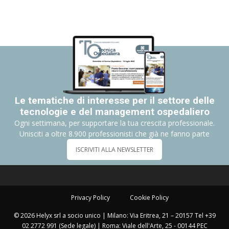
Le tematiche di interesse per il settore delle
tecnologie e del management ospedaliero
Ogni settimana, per supportare la tua crescita professionale.
Unisciti a oltre 8.900 professionisti che già ne fanno parte
ISCRIVITI ALLA NEWSLETTER
Privacy Policy
Cookie Policy
© 2026 Helyx srl a socio unico | Milano: Via Eritrea, 21 – 20157 Tel +39
02 2772 991 (Sede legale) | Roma: Viale dell'Arte, 25 - 00144 PEC