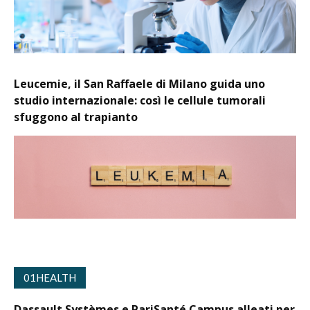
Leucemie, il San Raffaele di Milano guida uno
studio internazionale: così le cellule tumorali
sfuggono al trapianto
01HEALTH
Dassault Systèmes e PariSanté Campus alleati per