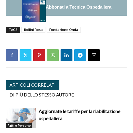
Abbonati a Tecnica Ospedaliera
TAGS
Bollini Rosa
Fondazione Onda
ARTICOLI CORRELATI
DI PIÙ DELLO STESSO AUTORE
Aggiornate le tariffe per la riabilitazione
ospedaliera
Fatti e Persone